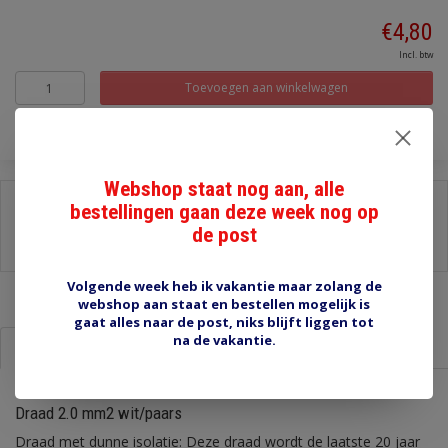
€4,80
Incl. btw
Toevoegen aan winkelwagen
Webshop staat nog aan, alle
Delen:
bestellingen gaan deze week nog op
de post
-
Stel een vraag over dit product
-
Afdrukken
Volgende week heb ik vakantie maar zolang de
webshop aan staat en bestellen mogelijk is
gaat alles naar de post, niks blijft liggen tot
na de vakantie.
Informatie
Reviews (0)
Draad 2.0 mm2 wit/paars
Draad met dunne isolatie: Deze draad wordt de laatste 20 jaar