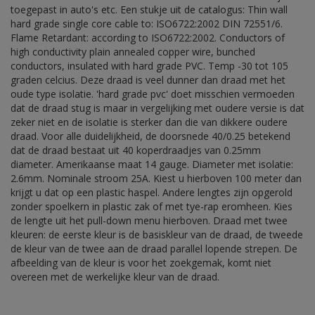
toegepast in auto's etc. Een stukje uit de catalogus: Thin wall
hard grade single core cable to: ISO6722:2002 DIN 72551/6.
Flame Retardant: according to ISO6722:2002. Conductors of
high conductivity plain annealed copper wire, bunched
conductors, insulated with hard grade PVC. Temp -30 tot 105
graden celcius. Deze draad is veel dunner dan draad met het
oude type isolatie. 'hard grade pvc' doet misschien vermoeden
dat de draad stug is maar in vergelijking met oudere versie is dat
zeker niet en de isolatie is sterker dan die van dikkere oudere
draad. Voor alle duidelijkheid, de doorsnede 40/0.25 betekend
dat de draad bestaat uit 40 koperdraadjes van 0.25mm
diameter. Amerikaanse maat 14 gauge. Diameter met isolatie:
2.6mm. Nominale stroom 25A. Kiest u hierboven 100 meter dan
krijgt u dat op een plastic haspel. Andere lengtes zijn opgerold
zonder spoelkern in plastic zak of met tye-rap eromheen. Kies
de lengte uit het pull-down menu hierboven. Draad met twee
kleuren: de eerste kleur is de basiskleur van de draad, de tweede
de kleur van de twee aan de draad parallel lopende strepen. De
afbeelding van de kleur is voor het zoekgemak, komt niet
overeen met de werkelijke kleur van de draad.