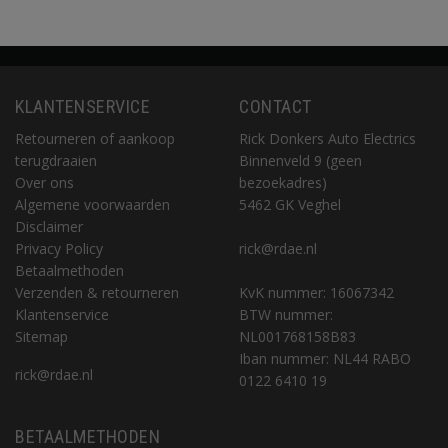
KLANTENSERVICE
CONTACT
Retourneren of aankoop
Rick Donkers Auto Electrics
terugdraaien
Binnenveld 9 (geen
Over ons
bezoekadres)
Algemene voorwaarden
5462 GK Veghel
Disclaimer
Privacy Policy
rick@rdae.nl
Betaalmethoden
Verzenden & retourneren
KvK nummer: 16067342
Klantenservice
BTW nummer:
Sitemap
NL001768158B83
Iban nummer: NL44 RABO
rick@rdae.nl
0122 6410 19
BETAALMETHODEN