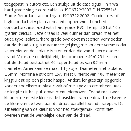
toegepast in auto's etc. Een stukje uit de catalogus: Thin wall
hard grade single core cable to: ISO6722:2002 DIN 72551/6.
Flame Retardant: according to ISO6722:2002. Conductors of
high conductivity plain annealed copper wire, bunched
conductors, insulated with hard grade PVC. Temp -30 tot 105
graden celcius. Deze draad is veel dunner dan draad met het
oude type isolatie. 'hard grade pvc' doet misschien vermoeden
dat de draad stug is maar in vergelijking met oudere versie is dat
zeker niet en de isolatie is sterker dan die van dikkere oudere
draad. Voor alle duidelijkheid, de doorsnede 40/0.25 betekend
dat de draad bestaat uit 40 koperdraadjes van 0.25mm
diameter. Amerikaanse maat 14 gauge. Diameter met isolatie:
2.6mm. Nominale stroom 25A. Kiest u hierboven 100 meter dan
krijgt u dat op een plastic haspel. Andere lengtes zijn opgerold
zonder spoelkern in plastic zak of met tye-rap eromheen. Kies
de lengte uit het pull-down menu hierboven. Draad met twee
kleuren: de eerste kleur is de basiskleur van de draad, de tweede
de kleur van de twee aan de draad parallel lopende strepen. De
afbeelding van de kleur is voor het zoekgemak, komt niet
overeen met de werkelijke kleur van de draad.