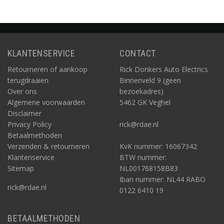
KLANTENSERVICE
CONTACT
Retourneren of aankoop
Rick Donkers Auto Electrics
terugdraaien
Binnenveld 9 (geen
Over ons
bezoekadres)
Algemene voorwaarden
5462 GK Veghel
Disclaimer
Privacy Policy
rick@rdae.nl
Betaalmethoden
Verzenden & retourneren
KvK nummer: 16067342
Klantenservice
BTW nummer:
Sitemap
NL001768158B83
Iban nummer: NL44 RABO
rick@rdae.nl
0122 6410 19
BETAALMETHODEN