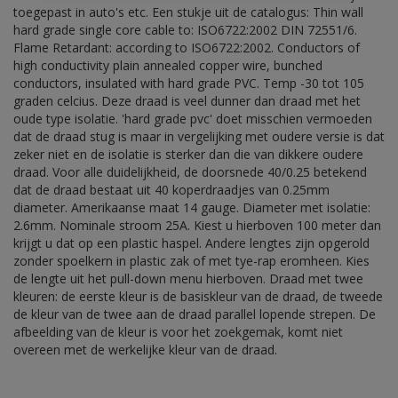
toegepast in auto's etc. Een stukje uit de catalogus: Thin wall
hard grade single core cable to: ISO6722:2002 DIN 72551/6.
Flame Retardant: according to ISO6722:2002. Conductors of
high conductivity plain annealed copper wire, bunched
conductors, insulated with hard grade PVC. Temp -30 tot 105
graden celcius. Deze draad is veel dunner dan draad met het
oude type isolatie. 'hard grade pvc' doet misschien vermoeden
dat de draad stug is maar in vergelijking met oudere versie is dat
zeker niet en de isolatie is sterker dan die van dikkere oudere
draad. Voor alle duidelijkheid, de doorsnede 40/0.25 betekend
dat de draad bestaat uit 40 koperdraadjes van 0.25mm
diameter. Amerikaanse maat 14 gauge. Diameter met isolatie:
2.6mm. Nominale stroom 25A. Kiest u hierboven 100 meter dan
krijgt u dat op een plastic haspel. Andere lengtes zijn opgerold
zonder spoelkern in plastic zak of met tye-rap eromheen. Kies
de lengte uit het pull-down menu hierboven. Draad met twee
kleuren: de eerste kleur is de basiskleur van de draad, de tweede
de kleur van de twee aan de draad parallel lopende strepen. De
afbeelding van de kleur is voor het zoekgemak, komt niet
overeen met de werkelijke kleur van de draad.