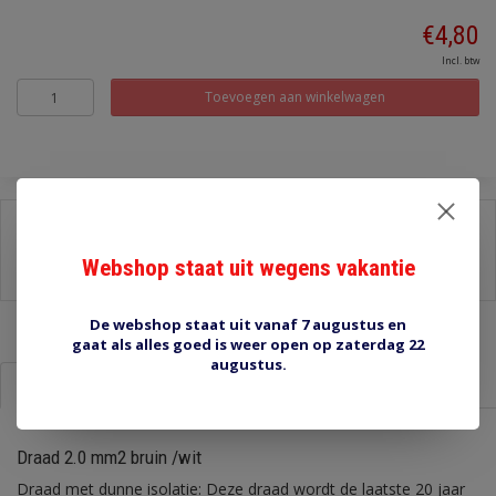
€4,80
Incl. btw
Toevoegen aan winkelwagen
Delen:
-
Stel een vraag over dit product
Webshop staat uit wegens vakantie
-
Afdrukken
De webshop staat uit vanaf 7 augustus en
gaat als alles goed is weer open op zaterdag 22
augustus.
Informatie
Reviews (0)
Draad 2.0 mm2 bruin /wit
Draad met dunne isolatie: Deze draad wordt de laatste 20 jaar