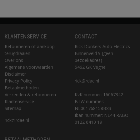
KLANTENSERVICE
CONTACT
Retourneren of aankoop
Rick Donkers Auto Electrics
terugdraaien
Binnenveld 9 (geen
Over ons
bezoekadres)
Algemene voorwaarden
5462 GK Veghel
Disclaimer
Privacy Policy
rick@rdae.nl
Betaalmethoden
Verzenden & retourneren
KvK nummer: 16067342
Klantenservice
BTW nummer:
Sitemap
NL001768158B83
Iban nummer: NL44 RABO
rick@rdae.nl
0122 6410 19
BETAALMETHODEN