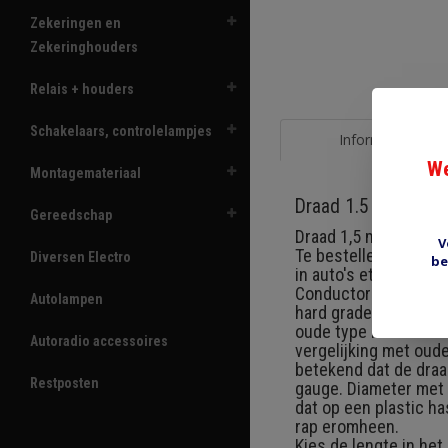
Zekeringen en
Zekeringhouders
Relais + houders
Schakelaars, controlelampjes
Informatie
We
Montagemateriaal
Draad 1.5 mm2 wit
Gereedschap
Draad 1,5 mm2 (30/0.
V
Te bestellen vanaf 5 
Diversen Electro
be
in auto's etc. Een st
Conductors of high c
Autolampen
hard grade PVC. Temp
oude type isolatie. 
Autoradio accessoires
vergelijking met oude
betekend dat de draa
Restposten
gauge. Diameter met 
dat op een plastic ha
rap eromheen.
Kies de lengte in he