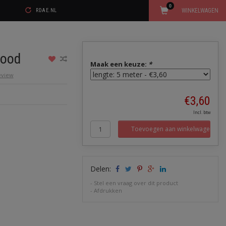
0
WINKELWAGEN
RDAE.NL
rood
Maak een keuze:
*
review
€3,60
Incl. btw
Toevoegen aan winkelwagen
Delen:
-
Stel een vraag over dit product
-
Afdrukken