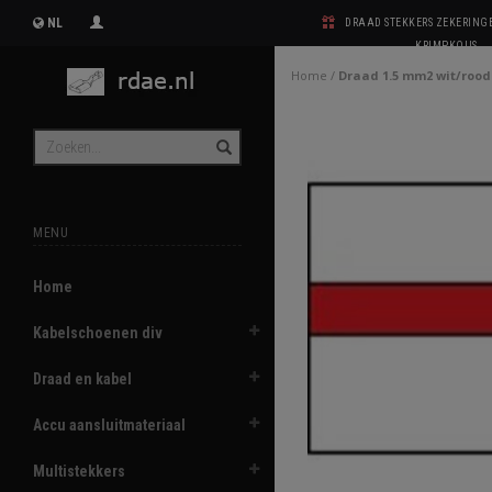
NL
DRAAD STEKKERS ZEKERIN
KRIMPKOUS
Home
/
Draad 1.5 mm2 wit/rood
MENU
Home
Kabelschoenen div
Draad en kabel
Accu aansluitmateriaal
Multistekkers