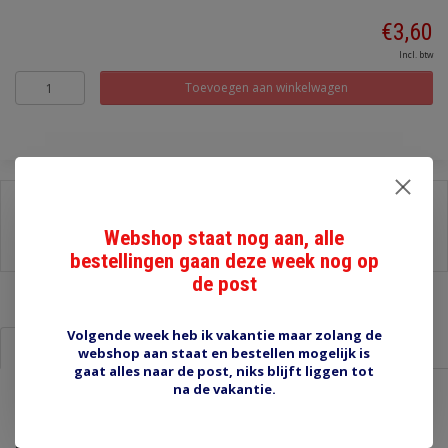
€3,60
Incl. btw
Toevoegen aan winkelwagen
Delen:
Webshop staat nog aan, alle
-
Stel een vraag over dit product
-
Afdrukken
bestellingen gaan deze week nog op
de post
Volgende week heb ik vakantie maar zolang de
Informatie
Reviews (0)
webshop aan staat en bestellen mogelijk is
gaat alles naar de post, niks blijft liggen tot
na de vakantie.
Draad 1.5 mm2 wit/blauw
Draad 1,5 mm2 (30/0.25) van het nieuwere type met