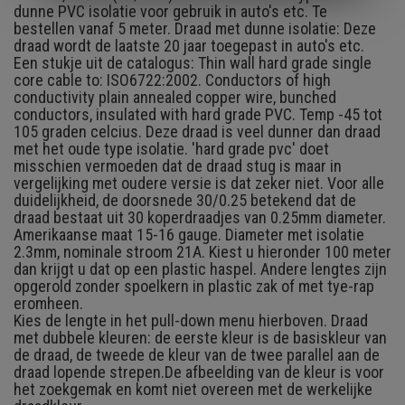
dunne PVC isolatie voor gebruik in auto's etc. Te
bestellen vanaf 5 meter. Draad met dunne isolatie: Deze
draad wordt de laatste 20 jaar toegepast in auto's etc.
Een stukje uit de catalogus: Thin wall hard grade single
core cable to: ISO6722:2002. Conductors of high
conductivity plain annealed copper wire, bunched
conductors, insulated with hard grade PVC. Temp -45 tot
105 graden celcius. Deze draad is veel dunner dan draad
met het oude type isolatie. 'hard grade pvc' doet
misschien vermoeden dat de draad stug is maar in
vergelijking met oudere versie is dat zeker niet. Voor alle
duidelijkheid, de doorsnede 30/0.25 betekend dat de
draad bestaat uit 30 koperdraadjes van 0.25mm diameter.
Amerikaanse maat 15-16 gauge. Diameter met isolatie
2.3mm, nominale stroom 21A. Kiest u hieronder 100 meter
dan krijgt u dat op een plastic haspel. Andere lengtes zijn
opgerold zonder spoelkern in plastic zak of met tye-rap
eromheen.
Kies de lengte in het pull-down menu hierboven. Draad
met dubbele kleuren: de eerste kleur is de basiskleur van
de draad, de tweede de kleur van de twee parallel aan de
draad lopende strepen.
De afbeelding van de kleur is voor
het zoekgemak en komt niet overeen met de werkelijke