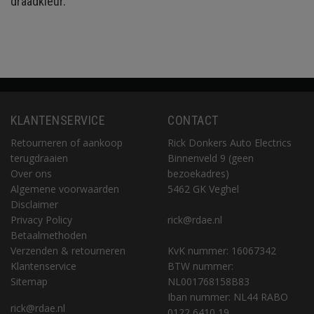
draadkleur.
KLANTENSERVICE
CONTACT
Retourneren of aankoop
Rick Donkers Auto Electrics
terugdraaien
Binnenveld 9 (geen
Over ons
bezoekadres)
Algemene voorwaarden
5462 GK Veghel
Disclaimer
Privacy Policy
rick@rdae.nl
Betaalmethoden
Verzenden & retourneren
KvK nummer: 16067342
Klantenservice
BTW nummer:
Sitemap
NL001768158B83
Iban nummer: NL44 RABO
rick@rdae.nl
0122 6410 19