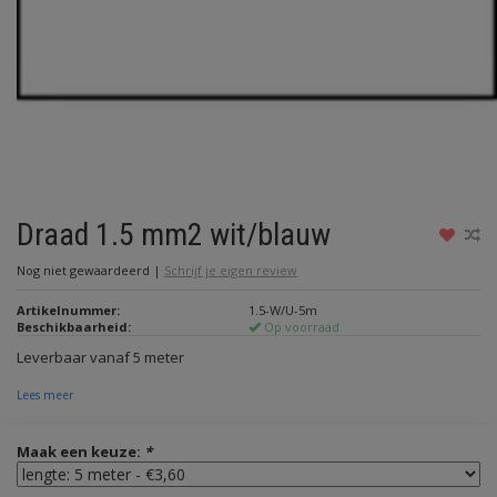
Draad 1.5 mm2 wit/blauw
Nog niet gewaardeerd
|
Schrijf je eigen review
Artikelnummer:
1.5-W/U-5m
Beschikbaarheid:
Op voorraad
Leverbaar vanaf 5 meter
Lees meer
Maak een keuze:
*