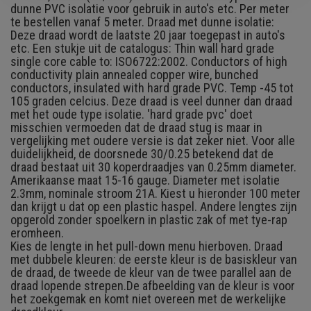
dunne PVC isolatie voor gebruik in auto's etc. Per meter
te bestellen vanaf 5 meter. Draad met dunne isolatie:
Deze draad wordt de laatste 20 jaar toegepast in auto's
etc. Een stukje uit de catalogus: Thin wall hard grade
single core cable to: ISO6722:2002. Conductors of high
conductivity plain annealed copper wire, bunched
conductors, insulated with hard grade PVC. Temp -45 tot
105 graden celcius. Deze draad is veel dunner dan draad
met het oude type isolatie. 'hard grade pvc' doet
misschien vermoeden dat de draad stug is maar in
vergelijking met oudere versie is dat zeker niet. Voor alle
duidelijkheid, de doorsnede 30/0.25 betekend dat de
draad bestaat uit 30 koperdraadjes van 0.25mm diameter.
Amerikaanse maat 15-16 gauge. Diameter met isolatie
2.3mm, nominale stroom 21A. Kiest u hieronder 100 meter
dan krijgt u dat op een plastic haspel. Andere lengtes zijn
opgerold zonder spoelkern in plastic zak of met tye-rap
eromheen.
Kies de lengte in het pull-down menu hierboven. Draad
met dubbele kleuren: de eerste kleur is de basiskleur van
de draad, de tweede de kleur van de twee parallel aan de
draad lopende strepen.
De afbeelding van de kleur is voor
het zoekgemak en komt niet overeen met de werkelijke