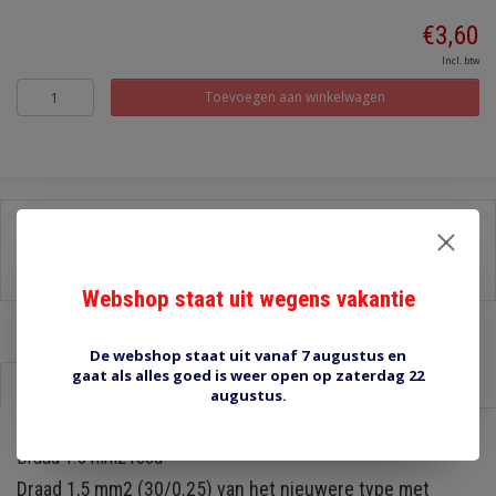
€3,60
Incl. btw
Toevoegen aan winkelwagen
Delen:
-
Stel een vraag over dit product
-
Afdrukken
Webshop staat uit wegens vakantie
De webshop staat uit vanaf 7 augustus en
gaat als alles goed is weer open op zaterdag 22
Informatie
Reviews (0)
augustus.
Draad 1.5 mm2 rood
Draad 1,5 mm2 (30/0.25) van het nieuwere type met