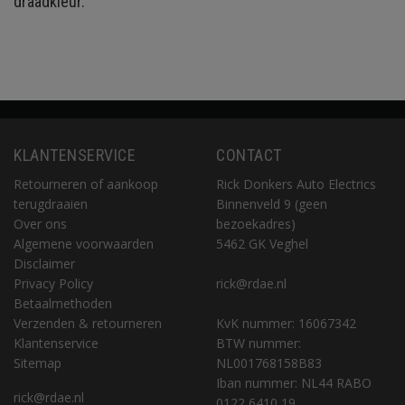
draadkleur.
KLANTENSERVICE
CONTACT
Retourneren of aankoop
Rick Donkers Auto Electrics
terugdraaien
Binnenveld 9 (geen
Over ons
bezoekadres)
Algemene voorwaarden
5462 GK Veghel
Disclaimer
Privacy Policy
rick@rdae.nl
Betaalmethoden
Verzenden & retourneren
KvK nummer: 16067342
Klantenservice
BTW nummer:
Sitemap
NL001768158B83
Iban nummer: NL44 RABO
rick@rdae.nl
0122 6410 19