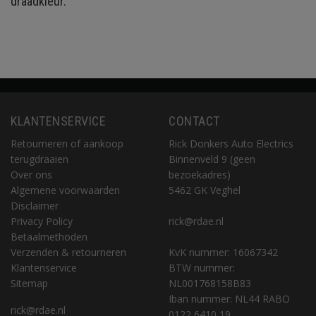
draadkleur.
KLANTENSERVICE
CONTACT
Retourneren of aankoop
Rick Donkers Auto Electrics
terugdraaien
Binnenveld 9 (geen
Over ons
bezoekadres)
Algemene voorwaarden
5462 GK Veghel
Disclaimer
Privacy Policy
rick@rdae.nl
Betaalmethoden
Verzenden & retourneren
KvK nummer: 16067342
Klantenservice
BTW nummer:
Sitemap
NL001768158B83
Iban nummer: NL44 RABO
rick@rdae.nl
0122 6410 19