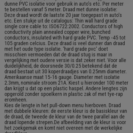
dunne PVC isolatie voor gebruik in auto's etc. Per meter
te bestellen vanaf 5 meter. Draad met dunne isolatie:
Deze draad wordt de laatste 20 jaar toegepast in auto's
etc. Een stukje uit de catalogus: Thin wall hard grade
single core cable to: ISO6722:2002. Conductors of high
conductivity plain annealed copper wire, bunched
conductors, insulated with hard grade PVC. Temp -45 tot
105 graden celcius. Deze draad is veel dunner dan draad
met het oude type isolatie. 'hard grade pvc' doet
misschien vermoeden dat de draad stug is maar in
vergelijking met oudere versie is dat zeker niet. Voor alle
duidelijkheid, de doorsnede 30/0.25 betekend dat de
draad bestaat uit 30 koperdraadjes van 0.25mm diameter.
Amerikaanse maat 15-16 gauge. Diameter met isolatie
2.3mm, nominale stroom 21A. Kiest u hieronder 100 meter
dan krijgt u dat op een plastic haspel. Andere lengtes zijn
opgerold zonder spoelkern in plastic zak of met tye-rap
eromheen.
Kies de lengte in het pull-down menu hierboven. Draad
met dubbele kleuren: de eerste kleur is de basiskleur van
de draad, de tweede de kleur van de twee parallel aan de
draad lopende strepen.
De afbeelding van de kleur is voor
het zoekgemak en komt niet overeen met de werkelijke