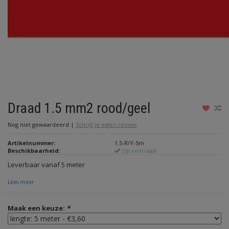
Draad 1.5 mm2 rood/geel
Nog niet gewaardeerd
|
Schrijf je eigen review
Artikelnummer:
1.5-R/Y-5m
Beschikbaarheid:
Op voorraad
Leverbaar vanaf 5 meter
Lees meer
Maak een keuze:
*