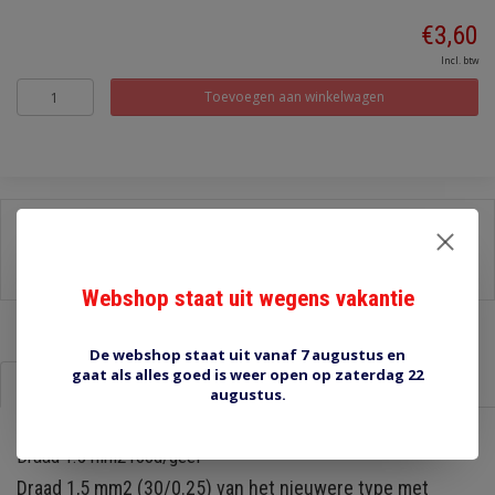
€3,60
Incl. btw
Toevoegen aan winkelwagen
Delen:
-
Stel een vraag over dit product
-
Afdrukken
Webshop staat uit wegens vakantie
De webshop staat uit vanaf 7 augustus en
gaat als alles goed is weer open op zaterdag 22
Informatie
Reviews (0)
augustus.
Draad 1.5 mm2 rood/geel
Draad 1,5 mm2 (30/0.25) van het nieuwere type met