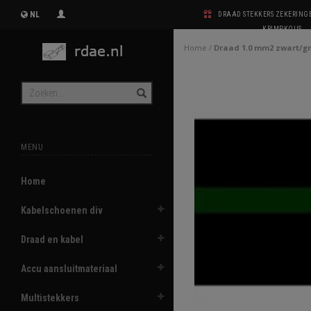
NL
DRAAD STEKKERS ZEKERIN
KRIMPKOUS
Home
/
Draad 1.0 mm2 zwart/g
MENU
Home
Kabelschoenen div
Draad en kabel
Accu aansluitmateriaal
Multistekkers