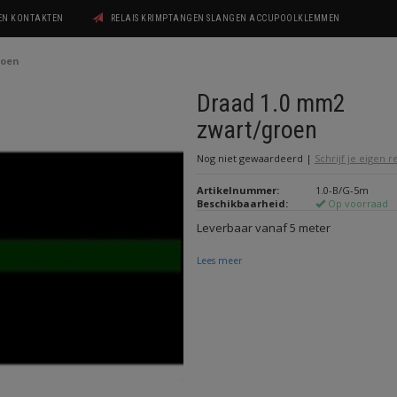
GEN KONTAKTEN
RELAIS KRIMPTANGEN SLANGEN ACCUPOOLKLEMMEN
roen
Draad 1.0 mm2
zwart/groen
Nog niet gewaardeerd
|
Schrijf je eigen 
Artikelnummer:
1.0-B/G-5m
Beschikbaarheid:
Op voorraad
Leverbaar vanaf 5 meter
Lees meer