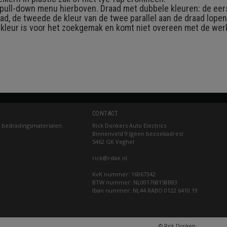
t pull-down menu hierboven. Draad met dubbele kleuren: de eers
ad, de tweede de kleur van de twee parallel aan de draad lope
 kleur is voor het zoekgemak en komt niet overeen met de werk
CONTACT
 bedradingsmaterialen.
Rick Donkers Auto Electrics
Binnenveld 9 (geen bezoekadres)
5462 GK Veghel
rick@rdae.nl
KvK nummer: 16067342
BTW nummer: NL001768158B83
Iban nummer: NL44 RABO 0122 6410 19
© Rick Donkers