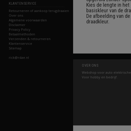
KLANTENSERVICE
Kies de lengte in he
basiskleur van de dra
Retourneren of aankoop terugdraaien
De afbeelding van de
Over ons
Algemene voorwaarden
draadkleur.
Disclaimer
Privacy Policy
Betaalmethoden
Verzenden & retourneren
Klantenservice
Sitemap
rick@rdae.nl
OVER ONS
Webshop voor auto elektrische
Voor hobby en bedrijf.