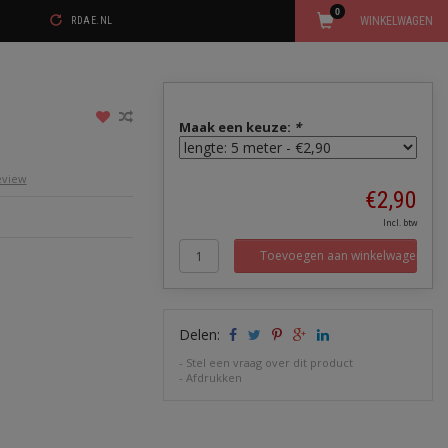
0
WINKELWAGEN
RDAE.NL
Maak een keuze:
*
review
€2,90
Incl. btw
Toevoegen aan winkelwagen
Delen:
-
Stel een vraag over dit product
-
Afdrukken