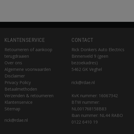
KLANTENSERVICE
CONTACT
Retourneren of aankoop
Rick Donkers Auto Electrics
terugdraaien
Binnenveld 9 (geen
Over ons
bezoekadres)
Algemene voorwaarden
5462 GK Veghel
Disclaimer
Privacy Policy
rick@rdae.nl
Betaalmethoden
Verzenden & retourneren
KvK nummer: 16067342
Klantenservice
BTW nummer:
Sitemap
NL001768158B83
Iban nummer: NL44 RABO
rick@rdae.nl
0122 6410 19