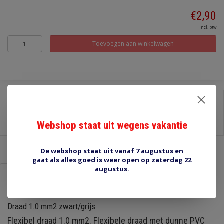
€2,90
Incl. btw
Toevoegen aan winkelwagen
Delen:
-
Stel een vraag over dit product
Webshop staat uit wegens vakantie
-
Afdrukken
De webshop staat uit vanaf 7 augustus en
gaat als alles goed is weer open op zaterdag 22
augustus.
Informatie
Reviews (0)
Draad 1.0 mm2 zwart/grijs
Flexibel draad 1.0 mm2. Flexibele draad met dunne PVC