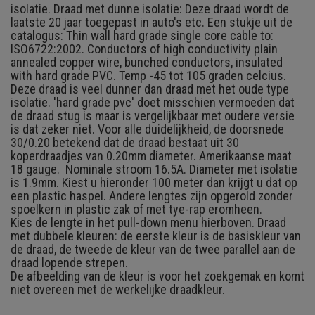
isolatie. Draad met dunne isolatie: Deze draad wordt de
laatste 20 jaar toegepast in auto's etc. Een stukje uit de
catalogus: Thin wall hard grade single core cable to:
ISO6722:2002. Conductors of high conductivity plain
annealed copper wire, bunched conductors, insulated
with hard grade PVC. Temp -45 tot 105 graden celcius.
Deze draad is veel dunner dan draad met het oude type
isolatie. 'hard grade pvc' doet misschien vermoeden dat
de draad stug is maar is vergelijkbaar met oudere versie
is dat zeker niet. Voor alle duidelijkheid, de doorsnede
30/0.20 betekend dat de draad bestaat uit 30
koperdraadjes van 0.20mm diameter. Amerikaanse maat
18 gauge. Nominale stroom 16.5A. Diameter met isolatie
is 1.9mm. Kiest u hieronder 100 meter dan krijgt u dat op
een plastic haspel. Andere lengtes zijn opgerold zonder
spoelkern in plastic zak of met tye-rap eromheen.
Kies de lengte in het pull-down menu hierboven. Draad
met dubbele kleuren: de eerste kleur is de basiskleur van
de draad, de tweede de kleur van de twee parallel aan de
draad lopende strepen.
De afbeelding van de kleur is voor het zoekgemak en komt
niet overeen met de werkelijke draadkleur.