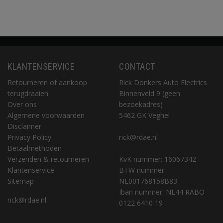
KLANTENSERVICE
CONTACT
Retourneren of aankoop
Rick Donkers Auto Electrics
terugdraaien
Binnenveld 9 (geen
Over ons
bezoekadres)
Algemene voorwaarden
5462 GK Veghel
Disclaimer
Privacy Policy
rick@rdae.nl
Betaalmethoden
Verzenden & retourneren
KvK nummer: 16067342
Klantenservice
BTW nummer:
Sitemap
NL001768158B83
Iban nummer: NL44 RABO
rick@rdae.nl
0122 6410 19