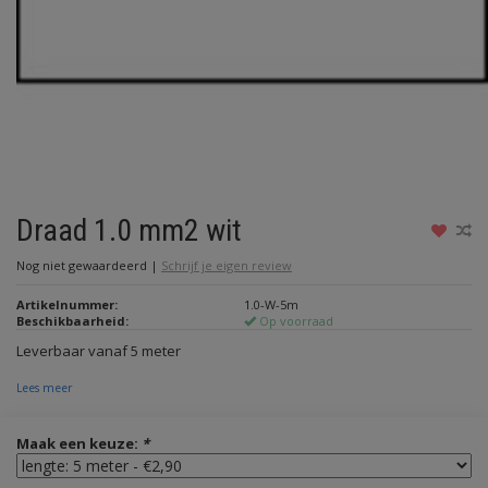
Draad 1.0 mm2 wit
Nog niet gewaardeerd
|
Schrijf je eigen review
Artikelnummer:
1.0-W-5m
Beschikbaarheid:
Op voorraad
Leverbaar vanaf 5 meter
Lees meer
Maak een keuze:
*