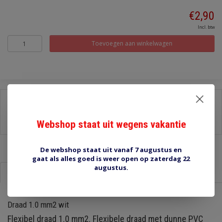
€2,90
Incl. btw
Toevoegen aan winkelwagen
Delen:
-
Stel een vraag over dit product
Webshop staat uit wegens vakantie
-
Afdrukken
De webshop staat uit vanaf 7 augustus en
gaat als alles goed is weer open op zaterdag 22
augustus.
Informatie
Reviews (0)
Draad 1.0 mm2 wit
Flexibel draad 1.0 mm2. Flexibele draad met dunne PVC