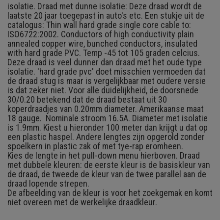
isolatie. Draad met dunne isolatie: Deze draad wordt de
laatste 20 jaar toegepast in auto's etc. Een stukje uit de
catalogus: Thin wall hard grade single core cable to:
ISO6722:2002. Conductors of high conductivity plain
annealed copper wire, bunched conductors, insulated
with hard grade PVC. Temp -45 tot 105 graden celcius.
Deze draad is veel dunner dan draad met het oude type
isolatie. 'hard grade pvc' doet misschien vermoeden dat
de draad stug is maar is vergelijkbaar met oudere versie
is dat zeker niet. Voor alle duidelijkheid, de doorsnede
30/0.20 betekend dat de draad bestaat uit 30
koperdraadjes van 0.20mm diameter. Amerikaanse maat
18 gauge. Nominale stroom 16.5A. Diameter met isolatie
is 1.9mm. Kiest u hieronder 100 meter dan krijgt u dat op
een plastic haspel. Andere lengtes zijn opgerold zonder
spoelkern in plastic zak of met tye-rap eromheen.
Kies de lengte in het pull-down menu hierboven. Draad
met dubbele kleuren: de eerste kleur is de basiskleur van
de draad, de tweede de kleur van de twee parallel aan de
draad lopende strepen.
De afbeelding van de kleur is voor het zoekgemak en komt
niet overeen met de werkelijke draadkleur.