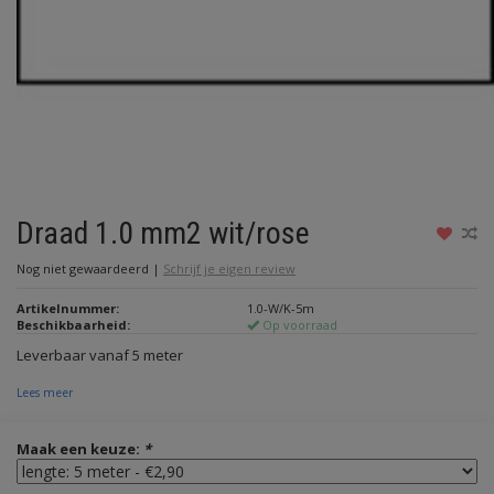
Draad 1.0 mm2 wit/rose
Nog niet gewaardeerd
|
Schrijf je eigen review
Artikelnummer:
1.0-W/K-5m
Beschikbaarheid:
Op voorraad
Leverbaar vanaf 5 meter
Lees meer
Maak een keuze:
*