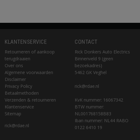
KLANTENSERVICE
CONTACT
Retourneren of aankoop
Rick Donkers Auto Electrics
terugdraaien
Binnenveld 9 (geen
Over ons
bezoekadres)
Algemene voorwaarden
5462 GK Veghel
Disclaimer
Privacy Policy
rick@rdae.nl
Betaalmethoden
Verzenden & retourneren
KvK nummer: 16067342
Klantenservice
BTW nummer:
Sitemap
NL001768158B83
Iban nummer: NL44 RABO
rick@rdae.nl
0122 6410 19