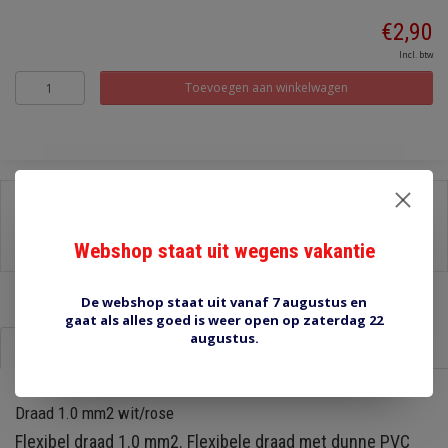
€2,90
Incl. btw
Toevoegen aan winkelwagen
Delen:
-
Stel een vraag over dit product
Webshop staat uit wegens vakantie
-
Afdrukken
De webshop staat uit vanaf 7 augustus en
gaat als alles goed is weer open op zaterdag 22
augustus.
Informatie
Reviews (0)
Draad 1.0 mm2 wit/rose
Flexibel draad 1.0 mm2. Flexibele draad met dunne PVC