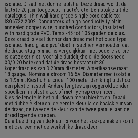
isolatie. Draad met dunne isolatie: Deze draad wordt de
laatste 20 jaar toegepast in auto's etc. Een stukje uit de
catalogus: Thin wall hard grade single core cable to:
ISO6722:2002. Conductors of high conductivity plain
annealed copper wire, bunched conductors, insulated
with hard grade PVC. Temp -45 tot 105 graden celcius.
Deze draad is veel dunner dan draad met het oude type
isolatie. 'hard grade pvc' doet misschien vermoeden dat
de draad stug is maar is vergelijkbaar met oudere versie
is dat zeker niet. Voor alle duidelijkheid, de doorsnede
30/0.20 betekend dat de draad bestaat uit 30
koperdraadjes van 0.20mm diameter. Amerikaanse maat
18 gauge. Nominale stroom 16.5A. Diameter met isolatie
is 1.9mm. Kiest u hieronder 100 meter dan krijgt u dat op
een plastic haspel. Andere lengtes zijn opgerold zonder
spoelkern in plastic zak of met tye-rap eromheen.
Kies de lengte in het pull-down menu hierboven. Draad
met dubbele kleuren: de eerste kleur is de basiskleur van
de draad, de tweede de kleur van de twee parallel aan de
draad lopende strepen.
De afbeelding van de kleur is voor het zoekgemak en komt
niet overeen met de werkelijke draadkleur.