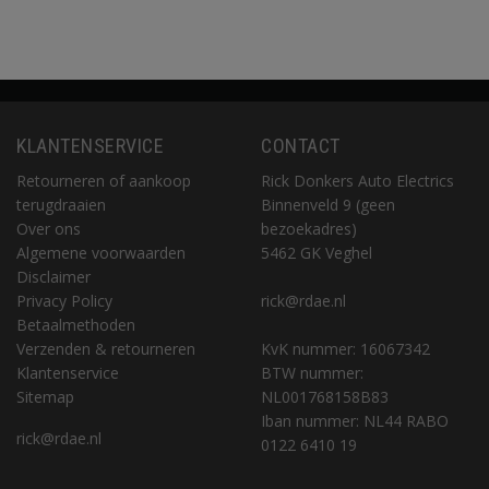
KLANTENSERVICE
CONTACT
Retourneren of aankoop
Rick Donkers Auto Electrics
terugdraaien
Binnenveld 9 (geen
Over ons
bezoekadres)
Algemene voorwaarden
5462 GK Veghel
Disclaimer
Privacy Policy
rick@rdae.nl
Betaalmethoden
Verzenden & retourneren
KvK nummer: 16067342
Klantenservice
BTW nummer:
Sitemap
NL001768158B83
Iban nummer: NL44 RABO
rick@rdae.nl
0122 6410 19