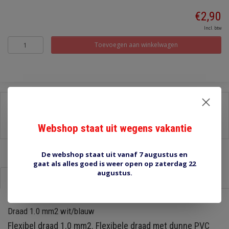
€2,90
Incl. btw
Toevoegen aan winkelwagen
Delen:
-
Stel een vraag over dit product
Webshop staat uit wegens vakantie
-
Afdrukken
De webshop staat uit vanaf 7 augustus en
gaat als alles goed is weer open op zaterdag 22
augustus.
Informatie
Reviews (0)
Draad 1.0 mm2 wit/blauw
Flexibel draad 1.0 mm2. Flexibele draad met dunne PVC