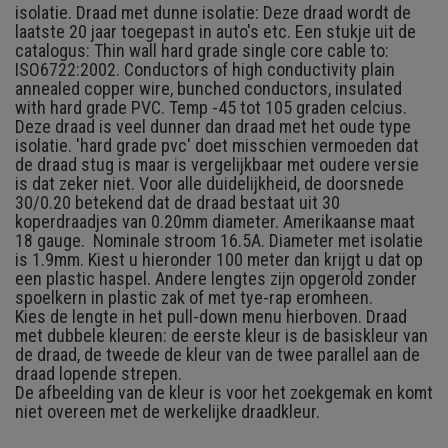
isolatie. Draad met dunne isolatie: Deze draad wordt de
laatste 20 jaar toegepast in auto's etc. Een stukje uit de
catalogus: Thin wall hard grade single core cable to:
ISO6722:2002. Conductors of high conductivity plain
annealed copper wire, bunched conductors, insulated
with hard grade PVC. Temp -45 tot 105 graden celcius.
Deze draad is veel dunner dan draad met het oude type
isolatie. 'hard grade pvc' doet misschien vermoeden dat
de draad stug is maar is vergelijkbaar met oudere versie
is dat zeker niet. Voor alle duidelijkheid, de doorsnede
30/0.20 betekend dat de draad bestaat uit 30
koperdraadjes van 0.20mm diameter. Amerikaanse maat
18 gauge. Nominale stroom 16.5A. Diameter met isolatie
is 1.9mm. Kiest u hieronder 100 meter dan krijgt u dat op
een plastic haspel. Andere lengtes zijn opgerold zonder
spoelkern in plastic zak of met tye-rap eromheen.
Kies de lengte in het pull-down menu hierboven. Draad
met dubbele kleuren: de eerste kleur is de basiskleur van
de draad, de tweede de kleur van de twee parallel aan de
draad lopende strepen.
De afbeelding van de kleur is voor het zoekgemak en komt
niet overeen met de werkelijke draadkleur.