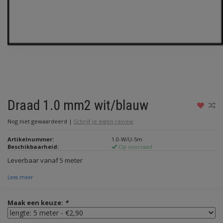
Draad 1.0 mm2 wit/blauw
Nog niet gewaardeerd
|
Schrijf je eigen review
Artikelnummer:
1.0-W/U-5m
Beschikbaarheid:
Op voorraad
Leverbaar vanaf 5 meter
Lees meer
Maak een keuze:
*