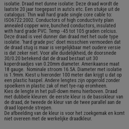
isolatie. Draad met dunne isolatie: Deze draad wordt de
laatste 20 jaar toegepast in auto's etc. Een stukje uit de
catalogus: Thin wall hard grade single core cable to:
ISO6722:2002. Conductors of high conductivity plain
annealed copper wire, bunched conductors, insulated
with hard grade PVC. Temp -45 tot 105 graden celcius.
Deze draad is veel dunner dan draad met het oude type
isolatie. 'hard grade pvc' doet misschien vermoeden dat
de draad stug is maar is vergelijkbaar met oudere versie
is dat zeker niet. Voor alle duidelijkheid, de doorsnede
30/0.20 betekend dat de draad bestaat uit 30
koperdraadjes van 0.20mm diameter. Amerikaanse maat
18 gauge. Nominale stroom 16.5A. Diameter met isolatie
is 1.9mm. Kiest u hieronder 100 meter dan krijgt u dat op
een plastic haspel. Andere lengtes zijn opgerold zonder
spoelkern in plastic zak of met tye-rap eromheen.
Kies de lengte in het pull-down menu hierboven. Draad
met dubbele kleuren: de eerste kleur is de basiskleur van
de draad, de tweede de kleur van de twee parallel aan de
draad lopende strepen.
De afbeelding van de kleur is voor het zoekgemak en komt
niet overeen met de werkelijke draadkleur.