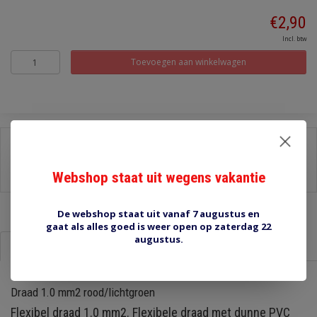
€2,90
Incl. btw
Toevoegen aan winkelwagen
Delen:
-
Stel een vraag over dit product
Webshop staat uit wegens vakantie
-
Afdrukken
De webshop staat uit vanaf 7 augustus en
gaat als alles goed is weer open op zaterdag 22
augustus.
Informatie
Reviews (0)
Draad 1.0 mm2 rood/lichtgroen
Flexibel draad 1.0 mm2. Flexibele draad met dunne PVC