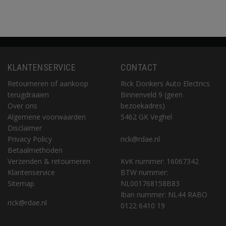
KLANTENSERVICE
CONTACT
Retourneren of aankoop
Rick Donkers Auto Electrics
terugdraaien
Binnenveld 9 (geen
Over ons
bezoekadres)
Algemene voorwaarden
5462 GK Veghel
Disclaimer
Privacy Policy
rick@rdae.nl
Betaalmethoden
Verzenden & retourneren
KvK nummer: 16067342
Klantenservice
BTW nummer:
Sitemap
NL001768158B83
Iban nummer: NL44 RABO
rick@rdae.nl
0122 6410 19