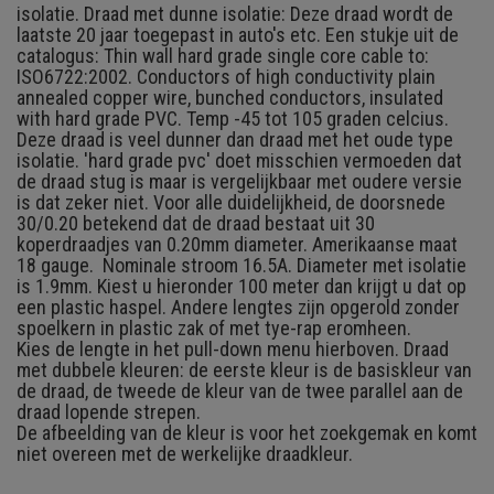
isolatie. Draad met dunne isolatie: Deze draad wordt de
laatste 20 jaar toegepast in auto's etc. Een stukje uit de
catalogus: Thin wall hard grade single core cable to:
ISO6722:2002. Conductors of high conductivity plain
annealed copper wire, bunched conductors, insulated
with hard grade PVC. Temp -45 tot 105 graden celcius.
Deze draad is veel dunner dan draad met het oude type
isolatie. 'hard grade pvc' doet misschien vermoeden dat
de draad stug is maar is vergelijkbaar met oudere versie
is dat zeker niet. Voor alle duidelijkheid, de doorsnede
30/0.20 betekend dat de draad bestaat uit 30
koperdraadjes van 0.20mm diameter. Amerikaanse maat
18 gauge. Nominale stroom 16.5A. Diameter met isolatie
is 1.9mm. Kiest u hieronder 100 meter dan krijgt u dat op
een plastic haspel. Andere lengtes zijn opgerold zonder
spoelkern in plastic zak of met tye-rap eromheen.
Kies de lengte in het pull-down menu hierboven. Draad
met dubbele kleuren: de eerste kleur is de basiskleur van
de draad, de tweede de kleur van de twee parallel aan de
draad lopende strepen.
De afbeelding van de kleur is voor het zoekgemak en komt
niet overeen met de werkelijke draadkleur.