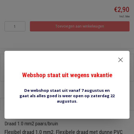
€2,90
Incl. btw
Toevoegen aan winkelwagen
Delen:
-
Stel een vraag over dit product
Webshop staat uit wegens vakantie
-
Afdrukken
De webshop staat uit vanaf 7 augustus en
gaat als alles goed is weer open op zaterdag 22
augustus.
Informatie
Reviews (0)
Draad 1.0 mm2 paars/bruin
Flexibel draad 1.0 mm2. Flexibele draad met dunne PVC