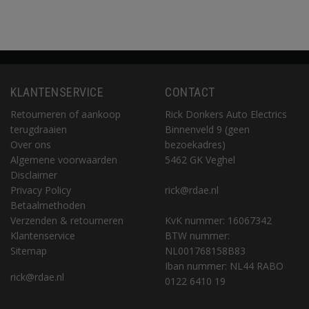
KLANTENSERVICE
CONTACT
Retourneren of aankoop
Rick Donkers Auto Electrics
terugdraaien
Binnenveld 9 (geen
Over ons
bezoekadres)
Algemene voorwaarden
5462 GK Veghel
Disclaimer
Privacy Policy
rick@rdae.nl
Betaalmethoden
Verzenden & retourneren
KvK nummer: 16067342
Klantenservice
BTW nummer:
Sitemap
NL001768158B83
Iban nummer: NL44 RABO
rick@rdae.nl
0122 6410 19