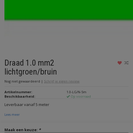
Draad 1.0 mm2
lichtgroen/bruin
Nog niet gewaardeerd
|
Schrijf je eigen review
Artikelnummer:
1.0-LG/N-5m
Beschikbaarheid:
Op voorraad
Leverbaar vanaf 5 meter
Lees meer
Maak een keuze:
*