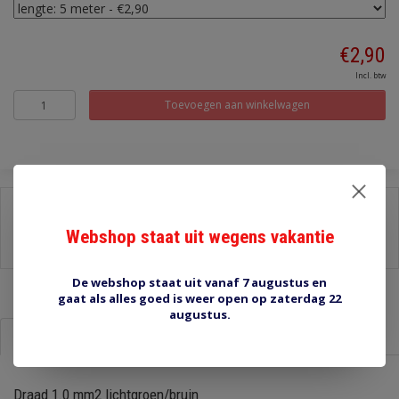
€2,90
Incl. btw
Toevoegen aan winkelwagen
Delen:
Webshop staat uit wegens vakantie
-
Stel een vraag over dit product
-
Afdrukken
De webshop staat uit vanaf 7 augustus en
gaat als alles goed is weer open op zaterdag 22
augustus.
Informatie
Reviews (0)
Draad 1.0 mm2 lichtgroen/bruin