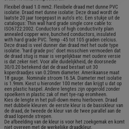
Flexibel draad 1.0 mm2. Flexibele draad met dunne PVC
isolatie. Draad met dunne isolatie: Deze draad wordt de
laatste 20 jaar toegepast in auto's etc. Een stukje uit de
catalogus: Thin wall hard grade single core cable to:
ISO6722:2002. Conductors of high conductivity plain
annealed copper wire, bunched conductors, insulated
with hard grade PVC. Temp -45 tot 105 graden celcius.
Deze draad is veel dunner dan draad met het oude type
isolatie. 'hard grade pvc' doet misschien vermoeden dat
de draad stug is maar is vergelijkbaar met oudere versie
is dat zeker niet. Voor alle duidelijkheid, de doorsnede
30/0.20 betekend dat de draad bestaat uit 30
koperdraadjes van 0.20mm diameter. Amerikaanse maat
18 gauge. Nominale stroom 16.5A. Diameter met isolatie
is 1.9mm. Kiest u hieronder 100 meter dan krijgt u dat op
een plastic haspel. Andere lengtes zijn opgerold zonder
spoelkern in plastic zak of met tye-rap eromheen.
Kies de lengte in het pull-down menu hierboven. Draad
met dubbele kleuren: de eerste kleur is de basiskleur van
de draad, de tweede de kleur van de twee parallel aan de
draad lopende strepen.
De afbeelding van de kleur is voor het zoekgemak en komt
niet overeen met de werkelijke draadkleur.