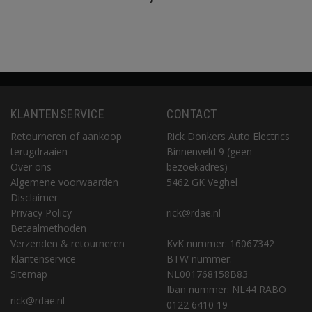
KLANTENSERVICE
CONTACT
Retourneren of aankoop
Rick Donkers Auto Electrics
terugdraaien
Binnenveld 9 (geen
Over ons
bezoekadres)
Algemene voorwaarden
5462 GK Veghel
Disclaimer
Privacy Policy
rick@rdae.nl
Betaalmethoden
Verzenden & retourneren
KvK nummer: 16067342
Klantenservice
BTW nummer:
Sitemap
NL001768158B83
Iban nummer: NL44 RABO
rick@rdae.nl
0122 6410 19