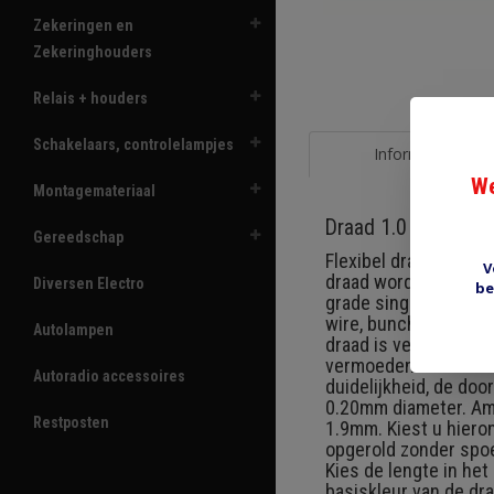
Zekeringen en
Zekeringhouders
Relais + houders
Schakelaars, controlelampjes
Informatie
We
Montagemateriaal
Draad 1.0 mm2 gro
Gereedschap
Flexibel draad 1.0 mm
V
draad wordt de laatst
Diversen Electro
be
grade single core ca
wire, bunched conduc
Autolampen
draad is veel dunner 
vermoeden dat de draa
Autoradio accessoires
duidelijkheid, de do
0.20mm diameter. Ame
Restposten
1.9mm. Kiest u hieron
opgerold zonder spoe
Kies de lengte in he
basiskleur van de dra