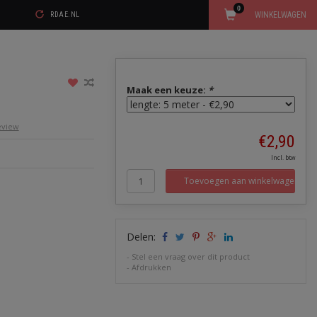
0
WINKELWAGEN
RDAE.NL
Maak een keuze:
*
review
€2,90
Incl. btw
Toevoegen aan winkelwagen
Delen:
-
Stel een vraag over dit product
-
Afdrukken