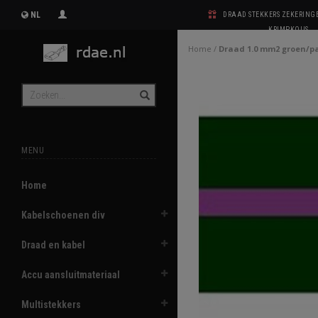
NL
DRAAD STEKKERS ZEKERIN
KRIMPKOUS
Home
/
Draad 1.0 mm2 groen/p
MENU
Home
Kabelschoenen div
Draad en kabel
Accu aansluitmateriaal
Multistekkers