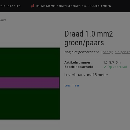
GEN KONTAKTEN
RELAIS KRIMPTANGEN SLANGEN ACCUPOOLKLEMMEN
aars
Draad 1.0 mm2
groen/paars
Nog niet gewaardeerd
|
Schrijf je eigen 
Artikelnummer:
1.0-G/P-5m
Beschikbaarheid:
Op voorraad
Leverbaar vanaf 5 meter
Lees meer