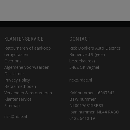
KLANTENSERVICE
CONTACT
Retourneren of aankoop
Rick Donkers Auto Electrics
terugdraaien
Binnenveld 9 (geen
Over ons
bezoekadres)
Algemene voorwaarden
5462 GK Veghel
Disclaimer
Privacy Policy
rick@rdae.nl
Betaalmethoden
Verzenden & retourneren
KvK nummer: 16067342
Klantenservice
BTW nummer:
Sitemap
NL001768158B83
Iban nummer: NL44 RABO
rick@rdae.nl
0122 6410 19