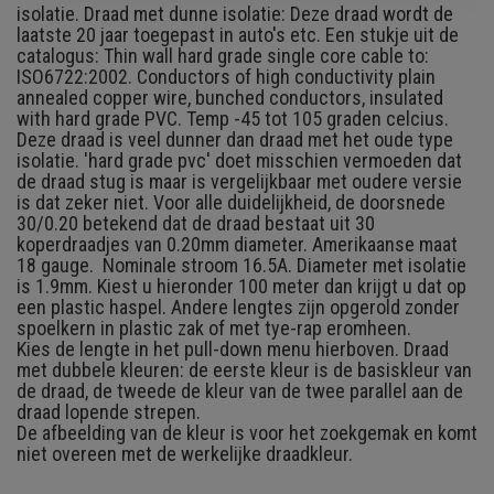
isolatie. Draad met dunne isolatie: Deze draad wordt de
laatste 20 jaar toegepast in auto's etc. Een stukje uit de
catalogus: Thin wall hard grade single core cable to:
ISO6722:2002. Conductors of high conductivity plain
annealed copper wire, bunched conductors, insulated
with hard grade PVC. Temp -45 tot 105 graden celcius.
Deze draad is veel dunner dan draad met het oude type
isolatie. 'hard grade pvc' doet misschien vermoeden dat
de draad stug is maar is vergelijkbaar met oudere versie
is dat zeker niet. Voor alle duidelijkheid, de doorsnede
30/0.20 betekend dat de draad bestaat uit 30
koperdraadjes van 0.20mm diameter. Amerikaanse maat
18 gauge. Nominale stroom 16.5A. Diameter met isolatie
is 1.9mm. Kiest u hieronder 100 meter dan krijgt u dat op
een plastic haspel. Andere lengtes zijn opgerold zonder
spoelkern in plastic zak of met tye-rap eromheen.
Kies de lengte in het pull-down menu hierboven. Draad
met dubbele kleuren: de eerste kleur is de basiskleur van
de draad, de tweede de kleur van de twee parallel aan de
draad lopende strepen.
De afbeelding van de kleur is voor het zoekgemak en komt
niet overeen met de werkelijke draadkleur.