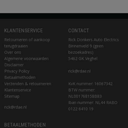
KLANTENSERVICE
CONTACT
Retourneren of aankoop
Rick Donkers Auto Electrics
terugdraaien
Binnenveld 9 (geen
Over ons
bezoekadres)
Algemene voorwaarden
5462 GK Veghel
Disclaimer
Privacy Policy
rick@rdae.nl
Betaalmethoden
Verzenden & retourneren
KvK nummer: 16067342
Klantenservice
BTW nummer:
Sitemap
NL001768158B83
Iban nummer: NL44 RABO
rick@rdae.nl
0122 6410 19
BETAALMETHODEN