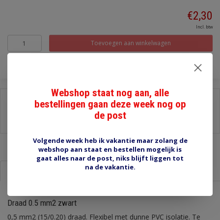
€2,30
Incl. btw
Toevoegen aan winkelwagen
Webshop staat nog aan, alle
Delen:
bestellingen gaan deze week nog op
de post
-
Stel een vraag over dit product
-
Afdrukken
Volgende week heb ik vakantie maar zolang de
webshop aan staat en bestellen mogelijk is
gaat alles naar de post, niks blijft liggen tot
na de vakantie.
Informatie
Reviews (0)
Draad 0.5 mm2 zwart
0,5 mm2 (15/0.20) draad. Flexibel met dunne PVC isolatie. Te