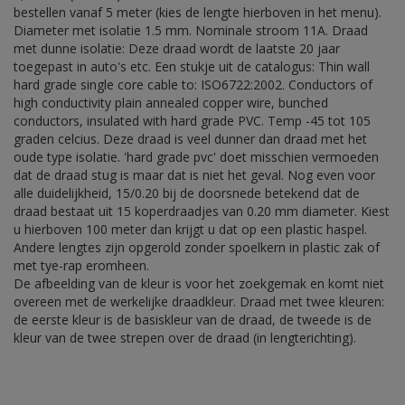
bestellen vanaf 5 meter (kies de lengte hierboven in het menu).
Diameter met isolatie 1.5 mm. Nominale stroom 11A. Draad
met dunne isolatie: Deze draad wordt de laatste 20 jaar
toegepast in auto's etc. Een stukje uit de catalogus: Thin wall
hard grade single core cable to: ISO6722:2002. Conductors of
high conductivity plain annealed copper wire, bunched
conductors, insulated with hard grade PVC. Temp -45 tot 105
graden celcius. Deze draad is veel dunner dan draad met het
oude type isolatie. 'hard grade pvc' doet misschien vermoeden
dat de draad stug is maar dat is niet het geval. Nog even voor
alle duidelijkheid, 15/0.20 bij de doorsnede betekend dat de
draad bestaat uit 15 koperdraadjes van 0.20 mm diameter. Kiest
u hierboven 100 meter dan krijgt u dat op een plastic haspel.
Andere lengtes zijn opgerold zonder spoelkern in plastic zak of
met tye-rap eromheen.
De afbeelding van de kleur is voor het zoekgemak en komt niet
overeen met de werkelijke draadkleur. Draad met twee kleuren:
de eerste kleur is de basiskleur van de draad, de tweede is de
kleur van de twee strepen over de draad (in lengterichting).