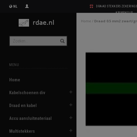
NL
DRAAD STEKKERS ZEKERIN
KRIMPKOUS
Home
/
Draad 0.5 mm2 zwart/g
MENU
Home
Kabelschoenen div
Draad en kabel
Accu aansluitmateriaal
Multistekkers