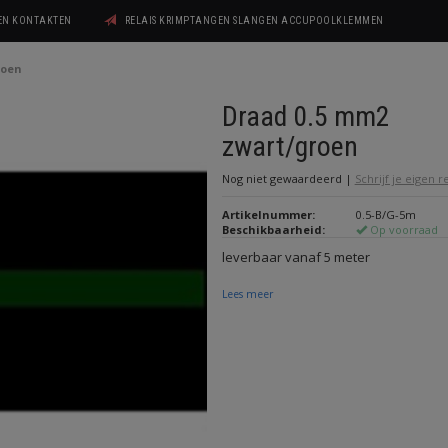
GEN KONTAKTEN
RELAIS KRIMPTANGEN SLANGEN ACCUPOOLKLEMMEN
roen
Draad 0.5 mm2
zwart/groen
Nog niet gewaardeerd
|
Schrijf je eigen 
Artikelnummer:
0.5-B/G-5m
Beschikbaarheid:
Op voorraad
leverbaar vanaf 5 meter
Lees meer