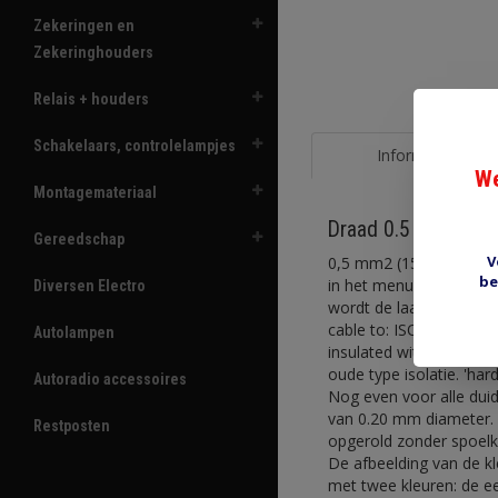
Zekeringen en
Zekeringhouders
Relais + houders
Schakelaars, controlelampjes
Informatie
We
Montagemateriaal
Draad 0.5 mm2 zwa
Gereedschap
V
0,5 mm2 (15/0.20) draad
be
in het menu). Diameter
Diversen Electro
wordt de laatste 20 jaar
cable to: ISO6722:2002.
Autolampen
insulated with hard gra
oude type isolatie. 'ha
Autoradio accessoires
Nog even voor alle duid
van 0.20 mm diameter. K
Restposten
opgerold zonder spoelke
De afbeelding van de k
met twee kleuren: de ee