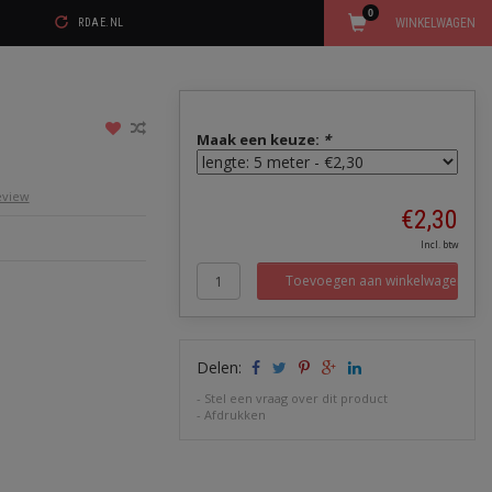
0
WINKELWAGEN
RDAE.NL
Maak een keuze:
*
review
€2,30
Incl. btw
Toevoegen aan winkelwagen
Delen:
-
Stel een vraag over dit product
-
Afdrukken