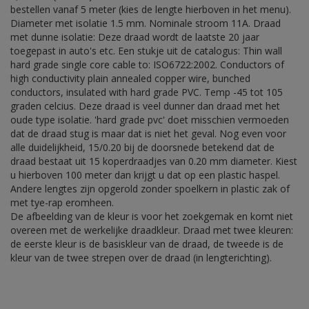
bestellen vanaf 5 meter (kies de lengte hierboven in het menu).
Diameter met isolatie 1.5 mm. Nominale stroom 11A. Draad
met dunne isolatie: Deze draad wordt de laatste 20 jaar
toegepast in auto's etc. Een stukje uit de catalogus: Thin wall
hard grade single core cable to: ISO6722:2002. Conductors of
high conductivity plain annealed copper wire, bunched
conductors, insulated with hard grade PVC. Temp -45 tot 105
graden celcius. Deze draad is veel dunner dan draad met het
oude type isolatie. 'hard grade pvc' doet misschien vermoeden
dat de draad stug is maar dat is niet het geval. Nog even voor
alle duidelijkheid, 15/0.20 bij de doorsnede betekend dat de
draad bestaat uit 15 koperdraadjes van 0.20 mm diameter. Kiest
u hierboven 100 meter dan krijgt u dat op een plastic haspel.
Andere lengtes zijn opgerold zonder spoelkern in plastic zak of
met tye-rap eromheen.
De afbeelding van de kleur is voor het zoekgemak en komt niet
overeen met de werkelijke draadkleur. Draad met twee kleuren:
de eerste kleur is de basiskleur van de draad, de tweede is de
kleur van de twee strepen over de draad (in lengterichting).