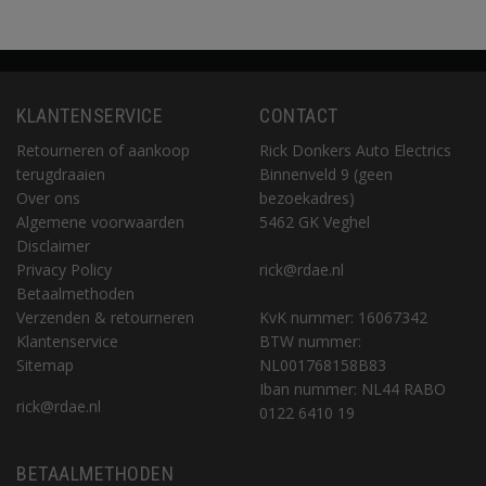
KLANTENSERVICE
CONTACT
Retourneren of aankoop
Rick Donkers Auto Electrics
terugdraaien
Binnenveld 9 (geen
Over ons
bezoekadres)
Algemene voorwaarden
5462 GK Veghel
Disclaimer
Privacy Policy
rick@rdae.nl
Betaalmethoden
Verzenden & retourneren
KvK nummer: 16067342
Klantenservice
BTW nummer:
Sitemap
NL001768158B83
Iban nummer: NL44 RABO
rick@rdae.nl
0122 6410 19
BETAALMETHODEN