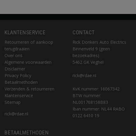
KLANTENSERVICE
CONTACT
Retourneren of aankoop
Rick Donkers Auto Electrics
terugdraaien
Binnenveld 9 (geen
Over ons
bezoekadres)
Algemene voorwaarden
5462 GK Veghel
Disclaimer
Privacy Policy
rick@rdae.nl
Betaalmethoden
Verzenden & retourneren
KvK nummer: 16067342
Klantenservice
BTW nummer:
Sitemap
NL001768158B83
Iban nummer: NL44 RABO
rick@rdae.nl
0122 6410 19
BETAALMETHODEN