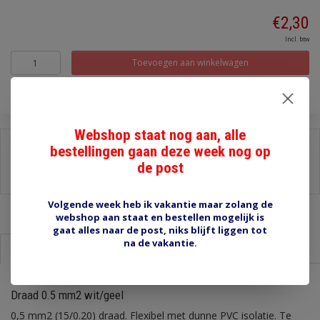
€2,30
Incl. btw
Toevoegen aan winkelwagen
Webshop staat nog aan, alle
Delen:
bestellingen gaan deze week nog op
de post
-
Stel een vraag over dit product
-
Afdrukken
Volgende week heb ik vakantie maar zolang de
webshop aan staat en bestellen mogelijk is
gaat alles naar de post, niks blijft liggen tot
na de vakantie.
Informatie
Reviews (0)
Draad 0.5 mm2 wit/geel
0,5 mm2 (15/0.20) draad. Flexibel met dunne PVC isolatie. Te