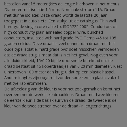
bestellen vanaf 5 meter (kies de lengte hierboven in het menu).
Diameter met isolatie 1.5 mm. Nominale stroom 11A. Draad
met dunne isolatie: Deze draad wordt de laatste 20 jaar
toegepast in auto's etc. Een stukje uit de catalogus: Thin wall
hard grade single core cable to: ISO6722:2002. Conductors of
high conductivity plain annealed copper wire, bunched
conductors, insulated with hard grade PVC. Temp -45 tot 105
graden celcius. Deze draad is veel dunner dan draad met het
oude type isolatie. 'hard grade pvc' doet misschien vermoeden
dat de draad stug is maar dat is niet het geval. Nog even voor
alle duidelijkheid, 15/0.20 bij de doorsnede betekend dat de
draad bestaat uit 15 koperdraadjes van 0.20 mm diameter. Kiest
u hierboven 100 meter dan krijgt u dat op een plastic haspel.
Andere lengtes zijn opgerold zonder spoelkern in plastic zak of
met tye-rap eromheen.
De afbeelding van de kleur is voor het zoekgemak en komt niet
overeen met de werkelijke draadkleur. Draad met twee kleuren:
de eerste kleur is de basiskleur van de draad, de tweede is de
kleur van de twee strepen over de draad (in lengterichting).