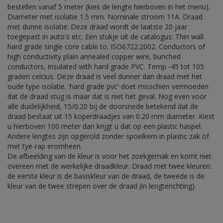
bestellen vanaf 5 meter (kies de lengte hierboven in het menu).
Diameter met isolatie 1.5 mm. Nominale stroom 11A. Draad
met dunne isolatie: Deze draad wordt de laatste 20 jaar
toegepast in auto's etc. Een stukje uit de catalogus: Thin wall
hard grade single core cable to: ISO6722:2002. Conductors of
high conductivity plain annealed copper wire, bunched
conductors, insulated with hard grade PVC. Temp -45 tot 105
graden celcius. Deze draad is veel dunner dan draad met het
oude type isolatie. 'hard grade pvc' doet misschien vermoeden
dat de draad stug is maar dat is niet het geval. Nog even voor
alle duidelijkheid, 15/0.20 bij de doorsnede betekend dat de
draad bestaat uit 15 koperdraadjes van 0.20 mm diameter. Kiest
u hierboven 100 meter dan krijgt u dat op een plastic haspel.
Andere lengtes zijn opgerold zonder spoelkern in plastic zak of
met tye-rap eromheen.
De afbeelding van de kleur is voor het zoekgemak en komt niet
overeen met de werkelijke draadkleur. Draad met twee kleuren:
de eerste kleur is de basiskleur van de draad, de tweede is de
kleur van de twee strepen over de draad (in lengterichting).