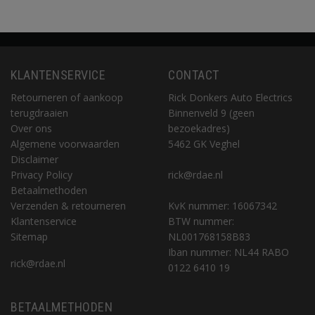
KLANTENSERVICE
CONTACT
Retourneren of aankoop
Rick Donkers Auto Electrics
terugdraaien
Binnenveld 9 (geen
Over ons
bezoekadres)
Algemene voorwaarden
5462 GK Veghel
Disclaimer
Privacy Policy
rick@rdae.nl
Betaalmethoden
Verzenden & retourneren
KvK nummer: 16067342
Klantenservice
BTW nummer:
Sitemap
NL001768158B83
Iban nummer: NL44 RABO
rick@rdae.nl
0122 6410 19
BETAALMETHODEN