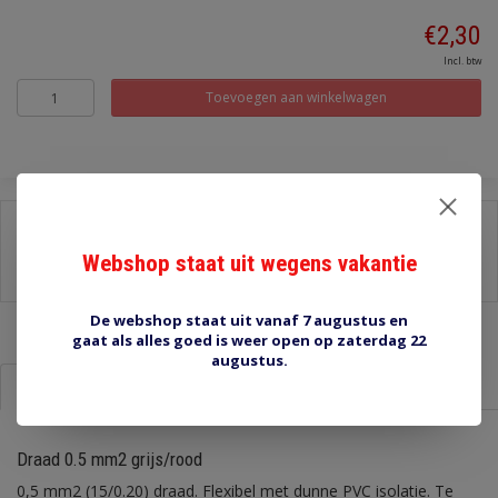
€2,30
Incl. btw
Toevoegen aan winkelwagen
Delen:
Webshop staat uit wegens vakantie
-
Stel een vraag over dit product
-
Afdrukken
De webshop staat uit vanaf 7 augustus en
gaat als alles goed is weer open op zaterdag 22
augustus.
Informatie
Reviews (0)
Draad 0.5 mm2 grijs/rood
0,5 mm2 (15/0.20) draad. Flexibel met dunne PVC isolatie. Te