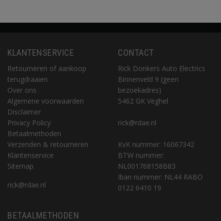
KLANTENSERVICE
CONTACT
Retourneren of aankoop
Rick Donkers Auto Electrics
terugdraaien
Binnenveld 9 (geen
Over ons
bezoekadres)
Algemene voorwaarden
5462 GK Veghel
Disclaimer
Privacy Policy
rick@rdae.nl
Betaalmethoden
Verzenden & retourneren
KvK nummer: 16067342
Klantenservice
BTW nummer:
Sitemap
NL001768158B83
Iban nummer: NL44 RABO
rick@rdae.nl
0122 6410 19
BETAALMETHODEN