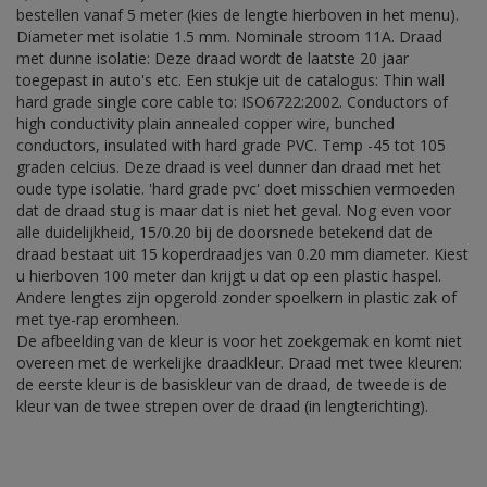
bestellen vanaf 5 meter (kies de lengte hierboven in het menu).
Diameter met isolatie 1.5 mm. Nominale stroom 11A. Draad
met dunne isolatie: Deze draad wordt de laatste 20 jaar
toegepast in auto's etc. Een stukje uit de catalogus: Thin wall
hard grade single core cable to: ISO6722:2002. Conductors of
high conductivity plain annealed copper wire, bunched
conductors, insulated with hard grade PVC. Temp -45 tot 105
graden celcius. Deze draad is veel dunner dan draad met het
oude type isolatie. 'hard grade pvc' doet misschien vermoeden
dat de draad stug is maar dat is niet het geval. Nog even voor
alle duidelijkheid, 15/0.20 bij de doorsnede betekend dat de
draad bestaat uit 15 koperdraadjes van 0.20 mm diameter. Kiest
u hierboven 100 meter dan krijgt u dat op een plastic haspel.
Andere lengtes zijn opgerold zonder spoelkern in plastic zak of
met tye-rap eromheen.
De afbeelding van de kleur is voor het zoekgemak en komt niet
overeen met de werkelijke draadkleur. Draad met twee kleuren:
de eerste kleur is de basiskleur van de draad, de tweede is de
kleur van de twee strepen over de draad (in lengterichting).