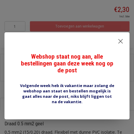
€2,30
Incl. btw
Toevoegen aan winkelwagen
Webshop staat nog aan, alle
Delen:
bestellingen gaan deze week nog op
de post
-
Stel een vraag over dit product
-
Afdrukken
Volgende week heb ik vakantie maar zolang de
webshop aan staat en bestellen mogelijk is
gaat alles naar de post, niks blijft liggen tot
na de vakantie.
Informatie
Reviews (0)
Draad 0.5 mm2 geel
0,5 mm2 (15/0.20) draad. Flexibel met dunne PVC isolatie. Te