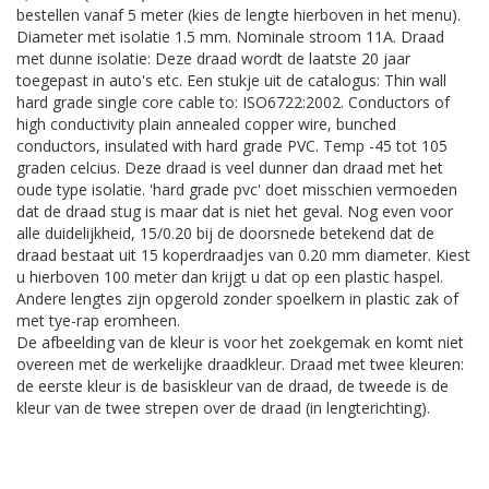
bestellen vanaf 5 meter (kies de lengte hierboven in het menu).
Diameter met isolatie 1.5 mm. Nominale stroom 11A. Draad
met dunne isolatie: Deze draad wordt de laatste 20 jaar
toegepast in auto's etc. Een stukje uit de catalogus: Thin wall
hard grade single core cable to: ISO6722:2002. Conductors of
high conductivity plain annealed copper wire, bunched
conductors, insulated with hard grade PVC. Temp -45 tot 105
graden celcius. Deze draad is veel dunner dan draad met het
oude type isolatie. 'hard grade pvc' doet misschien vermoeden
dat de draad stug is maar dat is niet het geval. Nog even voor
alle duidelijkheid, 15/0.20 bij de doorsnede betekend dat de
draad bestaat uit 15 koperdraadjes van 0.20 mm diameter. Kiest
u hierboven 100 meter dan krijgt u dat op een plastic haspel.
Andere lengtes zijn opgerold zonder spoelkern in plastic zak of
met tye-rap eromheen.
De afbeelding van de kleur is voor het zoekgemak en komt niet
overeen met de werkelijke draadkleur. Draad met twee kleuren:
de eerste kleur is de basiskleur van de draad, de tweede is de
kleur van de twee strepen over de draad (in lengterichting).