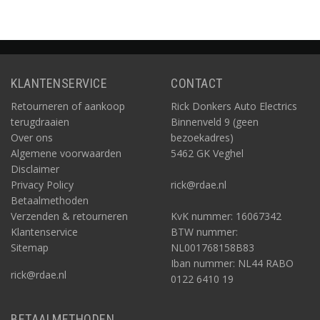
KLANTENSERVICE
CONTACT
Retourneren of aankoop
Rick Donkers Auto Electrics
terugdraaien
Binnenveld 9 (geen
Over ons
bezoekadres)
Algemene voorwaarden
5462 GK Veghel
Disclaimer
Privacy Policy
rick@rdae.nl
Betaalmethoden
Verzenden & retourneren
KvK nummer: 16067342
Klantenservice
BTW nummer:
Sitemap
NL001768158B83
Iban nummer: NL44 RABO
rick@rdae.nl
0122 6410 19
BETAALMETHODEN