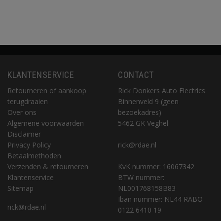
KLANTENSERVICE
CONTACT
Retourneren of aankoop
Rick Donkers Auto Electrics
terugdraaien
Binnenveld 9 (geen
Over ons
bezoekadres)
Algemene voorwaarden
5462 GK Veghel
Disclaimer
Privacy Policy
rick@rdae.nl
Betaalmethoden
Verzenden & retourneren
KvK nummer: 16067342
Klantenservice
BTW nummer:
Sitemap
NL001768158B83
Iban nummer: NL44 RABO
rick@rdae.nl
0122 6410 19