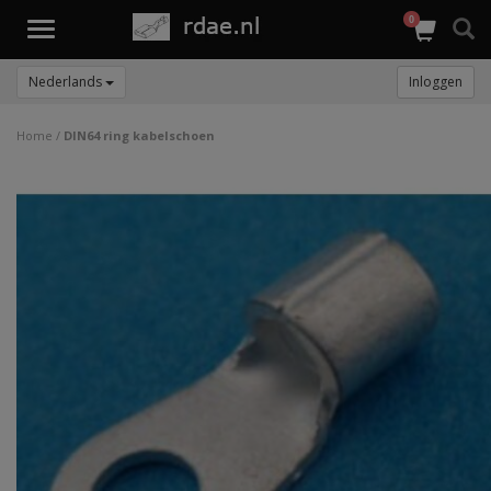
0
Toggle
navigation
Nederlands
Inloggen
Home
/
DIN64 ring kabelschoen