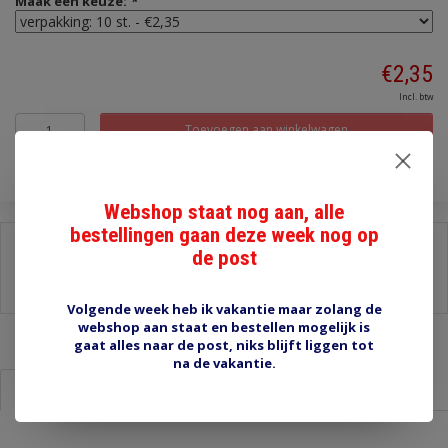
Maak een keuze:
*
€2,35
Incl. btw
Toevoegen aan winkelwagen
Webshop staat nog aan, alle
bestellingen gaan deze week nog op
Delen:
de post
-
Stel een vraag over dit product
-
Afdrukken
Volgende week heb ik vakantie maar zolang de
webshop aan staat en bestellen mogelijk is
gaat alles naar de post, niks blijft liggen tot
na de vakantie.
Informatie
Reviews (0)