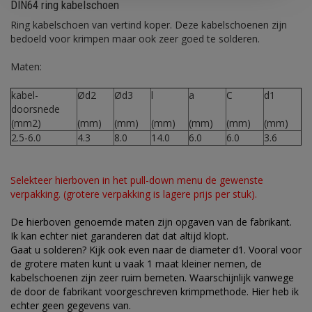
DIN64 ring kabelschoen
Ring kabelschoen van vertind koper. Deze kabelschoenen zijn
bedoeld voor krimpen maar ook zeer goed te solderen.
Maten:
kabel-
Ød2
Ød3
l
a
C
d1
doorsnede
(mm2)
(mm)
(mm)
(mm)
(mm)
(mm)
(mm)
2.5-6.0
4.3
8.0
14.0
6.0
6.0
3.6
Selekteer hierboven in het pull-down menu de gewenste
verpakking. (grotere verpakking is lagere prijs per stuk).
De hierboven genoemde maten zijn opgaven van de fabrikant.
Ik kan echter niet garanderen dat dat altijd klopt.
Gaat u solderen? Kijk ook even naar de diameter d1. Vooral voor
de grotere maten kunt u vaak 1 maat kleiner nemen, de
kabelschoenen zijn zeer ruim bemeten. Waarschijnlijk vanwege
de door de fabrikant voorgeschreven krimpmethode. Hier heb ik
echter geen gegevens van.