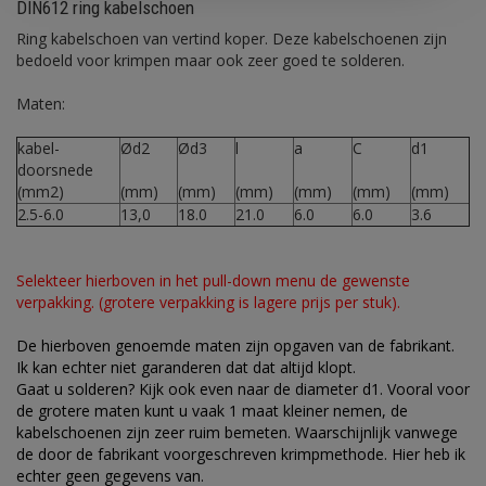
DIN612 ring kabelschoen
Ring kabelschoen van vertind koper. Deze kabelschoenen zijn
bedoeld voor krimpen maar ook zeer goed te solderen.
Maten:
kabel-
Ød2
Ød3
l
a
C
d1
doorsnede
(mm2)
(mm)
(mm)
(mm)
(mm)
(mm)
(mm)
2.5-6.0
13,0
18.0
21.0
6.0
6.0
3.6
Selekteer hierboven in het pull-down menu de gewenste
verpakking. (grotere verpakking is lagere prijs per stuk).
De hierboven genoemde maten zijn opgaven van de fabrikant.
Ik kan echter niet garanderen dat dat altijd klopt.
Gaat u solderen? Kijk ook even naar de diameter d1. Vooral voor
de grotere maten kunt u vaak 1 maat kleiner nemen, de
kabelschoenen zijn zeer ruim bemeten. Waarschijnlijk vanwege
de door de fabrikant voorgeschreven krimpmethode. Hier heb ik
echter geen gegevens van.