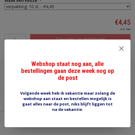
Maak een keuze:
*
€4,45
Incl. btw
Toevoegen aan winkelwagen
Webshop staat nog aan, alle
bestellingen gaan deze week nog op
Delen:
de post
-
Stel een vraag over dit product
-
Afdrukken
Volgende week heb ik vakantie maar zolang de
webshop aan staat en bestellen mogelijk is
gaat alles naar de post, niks blijft liggen tot
na de vakantie.
Informatie
Reviews (0)