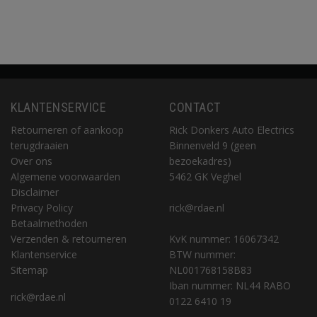
KLANTENSERVICE
CONTACT
Retourneren of aankoop
Rick Donkers Auto Electrics
terugdraaien
Binnenveld 9 (geen
Over ons
bezoekadres)
Algemene voorwaarden
5462 GK Veghel
Disclaimer
Privacy Policy
rick@rdae.nl
Betaalmethoden
Verzenden & retourneren
KvK nummer: 16067342
Klantenservice
BTW nummer:
Sitemap
NL001768158B83
Iban nummer: NL44 RABO
rick@rdae.nl
0122 6410 19