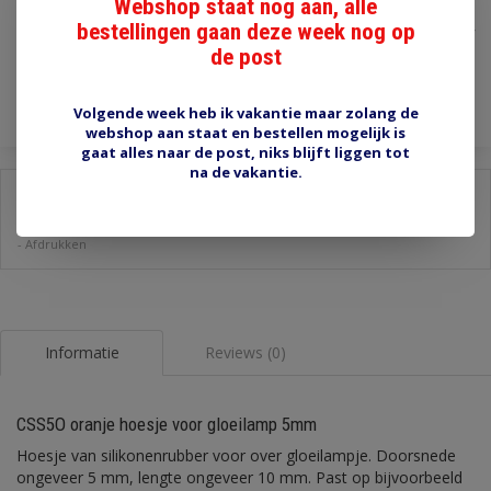
€0,65
Webshop staat nog aan, alle
bestellingen gaan deze week nog op
Incl. btw
de post
Toevoegen aan winkelwagen
Volgende week heb ik vakantie maar zolang de
webshop aan staat en bestellen mogelijk is
gaat alles naar de post, niks blijft liggen tot
na de vakantie.
Delen:
-
Stel een vraag over dit product
-
Afdrukken
Informatie
Reviews (0)
CSS5O oranje hoesje voor gloeilamp 5mm
Hoesje van silikonenrubber voor over gloeilampje. Doorsnede
ongeveer 5 mm, lengte ongeveer 10 mm. Past op bijvoorbeeld