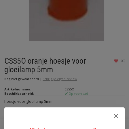
CSS5O oranje hoesje voor
gloeilamp 5mm
Nog niet gewaardeerd
|
Schrijf je eigen review
Artikelnummer:
CSS5O
Beschikbaarheid:
Op voorraad
hoesje voor gloeilamp 5mm
Lees meer