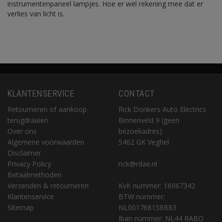
instrumentenpaneel lampjes. Hoe er wel rekening mee dat er
verlies van licht is.
KLANTENSERVICE
CONTACT
Retourneren of aankoop
Rick Donkers Auto Electrics
terugdraaien
Binnenveld 9 (geen
Over ons
bezoekadres)
Algemene voorwaarden
5462 GK Veghel
Disclaimer
Privacy Policy
rick@rdae.nl
Betaalmethoden
Verzenden & retourneren
KvK nummer: 16067342
Klantenservice
BTW nummer:
Sitemap
NL001768158B83
Iban nummer: NL44 RABO