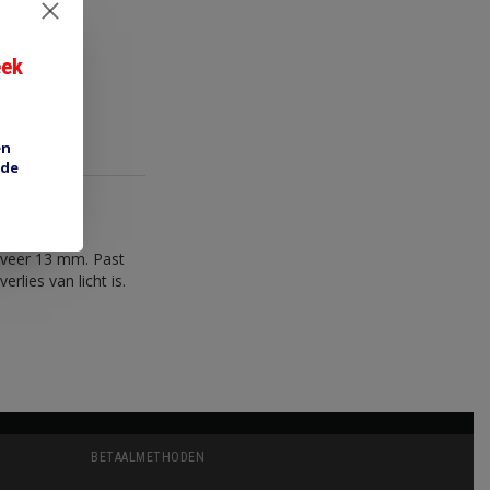
eek
en
 de
eveer 13 mm. Past
rlies van licht is.
BETAALMETHODEN