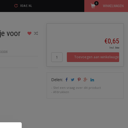
0
WINKELWAGEN
RDAE.NL
je voor
€0,65
Incl. btw
review
Toevoegen aan winkelwagen
Delen:
-
Stel een vraag over dit product
-
Afdrukken