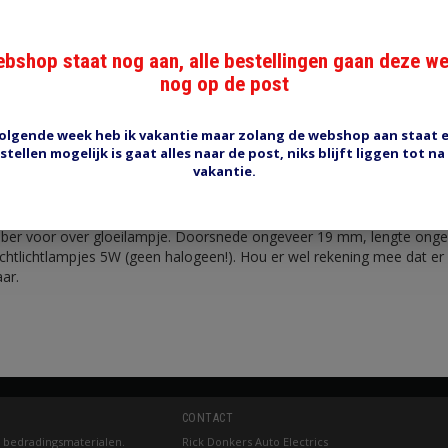
bshop staat nog aan, alle bestellingen gaan deze w
nog op de post
olgende week heb ik vakantie maar zolang de webshop aan staat 
Reviews (0)
Tags (0)
stellen mogelijk is gaat alles naar de post, niks blijft liggen tot na
vakantie.
je voor gloeilamp 19mm
bber voor over gloeilampje. Doorsnede ongeveer 19 mm, lengte ong
chtlichtlampjes 5W (geen halogeen!). Hou er wel rekening mee dat er ve
ar.
CONTACT
 bedradingsmaterialen.
Rick Donkers Auto Electrics