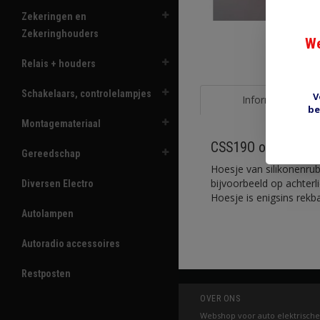
Zekeringen en
Zekeringhouders
We
Relais + houders
Schakelaars, controlelampjes
V
Informatie
be
Montagemateriaal
CSS19O oranje hoes
Gereedschap
Hoesje van silikonenru
bijvoorbeeld op achterli
Diversen Electro
Hoesje is enigsins rekba
Autolampen
Autoradio accessoires
Restposten
OVER ONS
Webshop voor auto elektrische