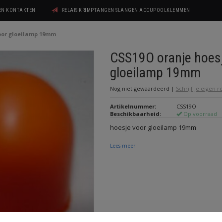
GEN KONTAKTEN
RELAIS KRIMPTANGEN SLANGEN ACCUPOOLKLEMMEN
oor gloeilamp 19mm
CSS19O oranje hoes
gloeilamp 19mm
Nog niet gewaardeerd
|
Schrijf je eigen 
Artikelnummer:
CSS19O
Beschikbaarheid:
Op voorraad
hoesje voor gloeilamp 19mm
Lees meer