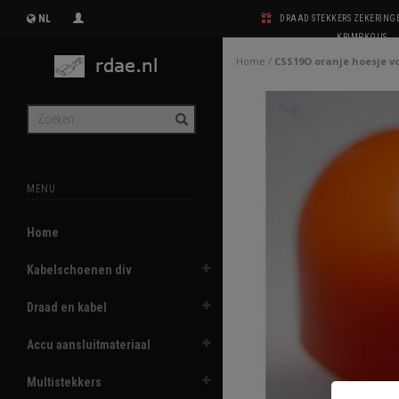
NL
DRAAD STEKKERS ZEKERIN
KRIMPKOUS
Home
/
CSS19O oranje hoesje v
MENU
Home
Kabelschoenen div
Draad en kabel
Accu aansluitmateriaal
Multistekkers