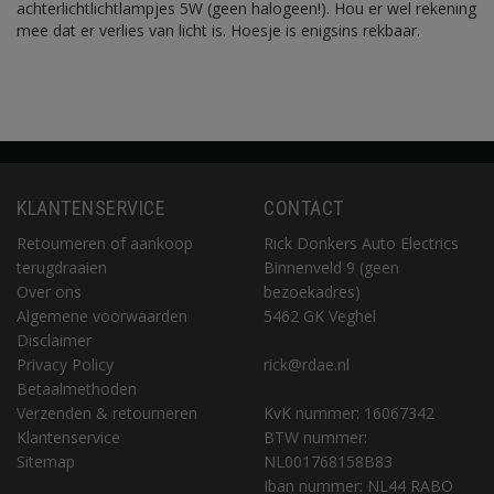
achterlichtlichtlampjes 5W (geen halogeen!). Hou er wel rekening
mee dat er verlies van licht is. Hoesje is enigsins rekbaar.
KLANTENSERVICE
CONTACT
Retourneren of aankoop
Rick Donkers Auto Electrics
terugdraaien
Binnenveld 9 (geen
Over ons
bezoekadres)
Algemene voorwaarden
5462 GK Veghel
Disclaimer
Privacy Policy
rick@rdae.nl
Betaalmethoden
Verzenden & retourneren
KvK nummer: 16067342
Klantenservice
BTW nummer:
Sitemap
NL001768158B83
Iban nummer: NL44 RABO