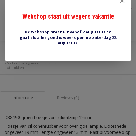
€0,65
Incl. btw
Webshop staat uit wegens vakantie
Toevoegen aan winkelwagen
De webshop staat uit vanaf 7 augustus en
gaat als alles goed is weer open op zaterdag 22
augustus.
Delen:
-
Stel een vraag over dit product
-
Afdrukken
Informatie
Reviews (0)
CSS19G groen hoesje voor gloeilamp 19mm
Hoesje van silikonenrubber voor over gloeilampje. Doorsnede
ongeveer 19 mm, lengte ongeveer 13 mm. Past bijvoorbeeld op