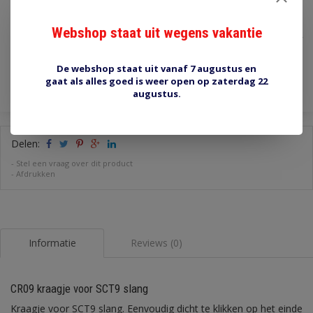
€3,30
Webshop staat uit wegens vakantie
Incl. btw
Toevoegen aan winkelwagen
De webshop staat uit vanaf 7 augustus en
gaat als alles goed is weer open op zaterdag 22
augustus.
Delen:
-
Stel een vraag over dit product
-
Afdrukken
Informatie
Reviews (0)
CR09 kraagje voor SCT9 slang
Kraagje voor SCT9 slang. Eenvoudig dicht te klikken op het einde