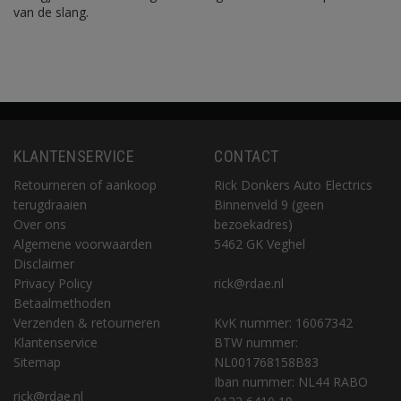
van de slang.
KLANTENSERVICE
CONTACT
Retourneren of aankoop
Rick Donkers Auto Electrics
terugdraaien
Binnenveld 9 (geen
Over ons
bezoekadres)
Algemene voorwaarden
5462 GK Veghel
Disclaimer
Privacy Policy
rick@rdae.nl
Betaalmethoden
Verzenden & retourneren
KvK nummer: 16067342
Klantenservice
BTW nummer:
Sitemap
NL001768158B83
Iban nummer: NL44 RABO
rick@rdae.nl