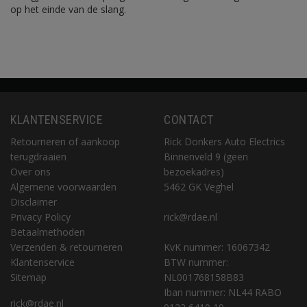
op het einde van de slang.
KLANTENSERVICE
CONTACT
Retourneren of aankoop
Rick Donkers Auto Electrics
terugdraaien
Binnenveld 9 (geen
Over ons
bezoekadres)
Algemene voorwaarden
5462 GK Veghel
Disclaimer
Privacy Policy
rick@rdae.nl
Betaalmethoden
Verzenden & retourneren
KvK nummer: 16067342
Klantenservice
BTW nummer:
Sitemap
NL001768158B83
Iban nummer: NL44 RABO
rick@rdae.nl