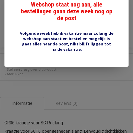
Webshop staat nog aan, alle
€3,70
bestellingen gaan deze week nog op
de post
Incl. btw
Toevoegen aan winkelwagen
Volgende week heb ik vakantie maar zolang de
webshop aan staat en bestellen mogelijk is
gaat alles naar de post, niks blijft liggen tot
na de vakantie.
Delen:
-
Stel een vraag over dit product
-
Afdrukken
Informatie
Reviews (0)
CR06 kraagje voor SCT6 slang
Kraagje voor SCT6 opengesneden slang. Eenvoudig dichtklikken