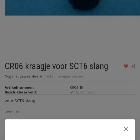
CR06 kraagje voor SCT6 slang
Nog niet gewaardeerd
|
Schrijf je eigen review
Artikelnummer:
CR06-10
Beschikbaarheid:
Op voorraad
voor SCT6 slang
Lees meer
Maak een keuze:
*