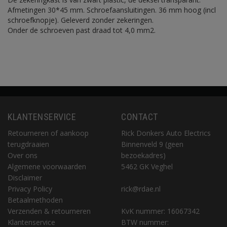
Afmetingen 30*45 mm. Schroefaansluitingen. 36 mm hoog (incl
schroefknopje). Geleverd zonder zekeringen.
Onder de schroeven past draad tot 4,0 mm2.
KLANTENSERVICE
CONTACT
Retourneren of aankoop
Rick Donkers Auto Electrics
terugdraaien
Binnenveld 9 (geen
Over ons
bezoekadres)
Algemene voorwaarden
5462 GK Veghel
Disclaimer
Privacy Policy
rick@rdae.nl
Betaalmethoden
Verzenden & retourneren
KvK nummer: 16067342
Klantenservice
BTW nummer: