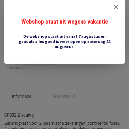
€5,50
Incl. btw
Webshop staat uit wegens vakantie
Toevoegen aan winkelwagen
De webshop staat uit vanaf 7 augustus en
gaat als alles goed is weer open op zaterdag 22
augustus.
Delen:
-
Stel een vraag over dit product
-
Afdrukken
Informatie
Reviews (0)
CFB02 2-voudig
Zekeringkast voor 2 keramische zekeringen (continental fuse).
De zekeringkast is van zwart plastic, de deksel transparant.