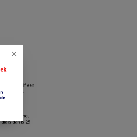
eek
 je maakt zelf een
 gat hebben.
en
 de
026) samen met
dik is dan is 25