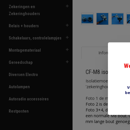
Zekeringen en
Zekeringhouders
Relais + houders
Schakelaars, controlelampjes
Montagemateriaal
Informatie
Gereedschap
We
CF-M8 isolatiemoer
Diversen Electro
Isolatiemoer voor blokz
'zekeringhouder' van a
Autolampen
V
be
Foto 1 de moer van tw
Autoradio accessoires
Foto 2 is de moer toeg
Foto 3+4, de moer toe
Restposten
een normale M8 bout. Op
mm lange bout genoeg