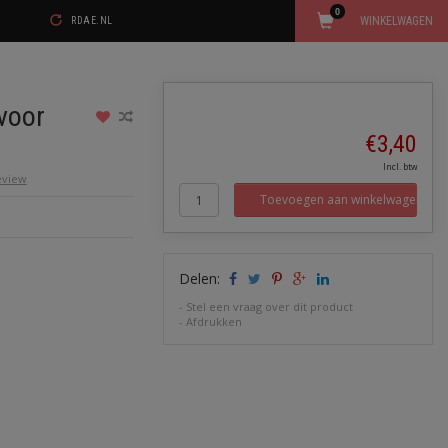
0
WINKELWAGEN
RDAE.NL
voor
€3,40
Incl. btw
review
Toevoegen aan winkelwagen
Delen:
-
Stel een vraag over dit product
-
Afdrukken