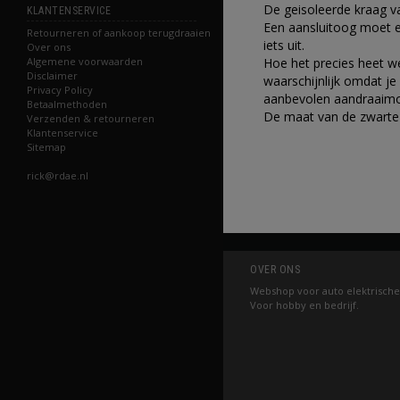
De geisoleerde kraag v
KLANTENSERVICE
Een aansluitoog moet e
Retourneren of aankoop terugdraaien
iets uit.
Over ons
Hoe het precies heet we
Algemene voorwaarden
Disclaimer
waarschijnlijk omdat je
Privacy Policy
aanbevolen aandraaimo
Betaalmethoden
De maat van de zwarte 
Verzenden & retourneren
Klantenservice
Sitemap
rick@rdae.nl
OVER ONS
Webshop voor auto elektrische
Voor hobby en bedrijf.