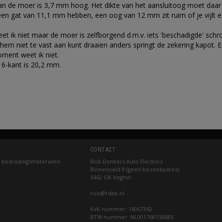
an de moer is 3,7 mm hoog. Het dikte van het aansluitoog moet daar 
en gat van 11,1 mm hebben, een oog van 12 mm zit ruim of je vijlt
et ik niet maar de moer is zelfborgend d.m.v. iets 'beschadigde' sch
 hem niet te vast aan kunt draaien anders springt de zekering kapot.
ment weet ik niet.
6-kant is 20,2 mm.
CONTACT
 bedradingsmaterialen.
Rick Donkers Auto Electrics
Binnenveld 9 (geen bezoekadres)
5462 GK Veghel
rick@rdae.nl
KvK nummer: 16067342
BTW nummer: NL001768158B83