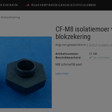
GEN KONTAKTEN
RELAIS KRIMPTANGEN SLANGEN ACCUPOOLKLEMMEN
r blokzekering
CF-M8 isolatiemoer 
blokzekering
Nog niet gewaardeerd
|
Schrijf je eigen 
Artikelnummer:
CF-M8
Beschikbaarheid:
Op voorraad
M8 schroefdraad
Lees meer