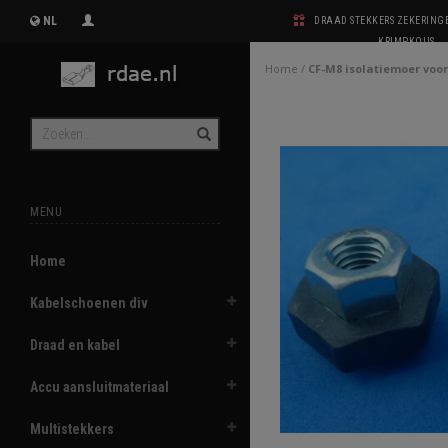
NL
DRAAD STEKKERS ZEKERIN
KRIMPKOUS
Home
/
CF-M8 isolatiemoer voo
MENU
Home
Kabelschoenen div
Draad en kabel
Accu aansluitmateriaal
Multistekkers