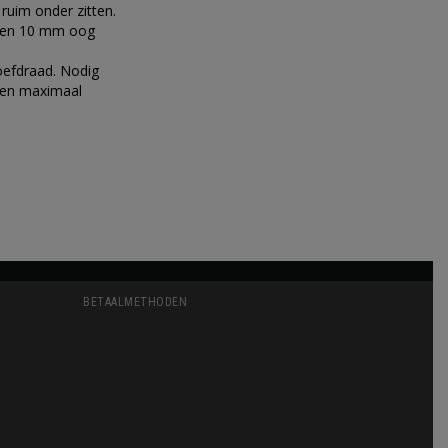
ruim onder zitten.
 een 10 mm oog
roefdraad. Nodig
 Een maximaal
BETAALMETHODEN