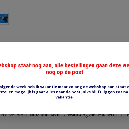
Reviews (0)
Tags (0)
bshop staat nog aan, alle bestellingen gaan deze w
 voor blokzekering
nog op de post
ekeringen. Als vervanging voor een verloren moer met isolatiering of
lleen maar een bout. De aansluitkabel moet een kabeloog met 12 mm
olgende week heb ik vakantie maar zolang de webshop aan staat 
stellen mogelijk is gaat alles naar de post, niks blijft liggen tot na
vakantie.
ee kanten
(ER WORD MAAR 1 MOER GELEVERD)
epast op een speciale accuklem voor blokzekeringen (B287)
gepast op een hoofdstroomschakelaar met een afstandplaatje (520
 deze foto is dat M8x30. Als het aansluit-oog van de kabel niet al te 
.