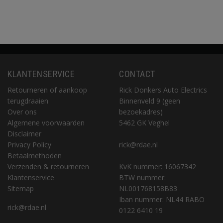
KLANTENSERVICE
CONTACT
Retourneren of aankoop
Rick Donkers Auto Electrics
terugdraaien
Binnenveld 9 (geen
Over ons
bezoekadres)
Algemene voorwaarden
5462 GK Veghel
Disclaimer
Privacy Policy
rick@rdae.nl
Betaalmethoden
Verzenden & retourneren
KvK nummer: 16067342
Klantenservice
BTW nummer:
Sitemap
NL001768158B83
Iban nummer: NL44 RABO
rick@rdae.nl
0122 6410 19