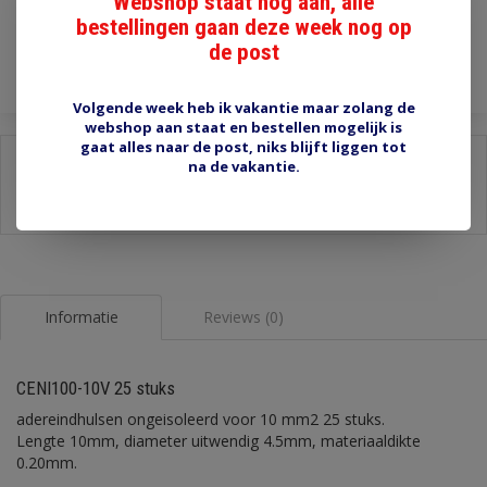
Webshop staat nog aan, alle
bestellingen gaan deze week nog op
Toevoegen aan winkelwagen
de post
Volgende week heb ik vakantie maar zolang de
webshop aan staat en bestellen mogelijk is
gaat alles naar de post, niks blijft liggen tot
Delen:
na de vakantie.
-
Stel een vraag over dit product
-
Afdrukken
Informatie
Reviews (0)
CENI100-10V 25 stuks
adereindhulsen ongeisoleerd voor 10 mm2 25 stuks.
Lengte 10mm, diameter uitwendig 4.5mm, materiaaldikte
0.20mm.