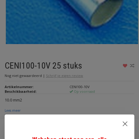
CENI100-10V 25 stuks
Nog niet gewaardeerd
|
Schrijf je eigen review
Artikelnummer:
CENI100-10V
Beschikbaarheid:
Op voorraad
10.0 mm2
Lees meer
€2,10
Incl. btw