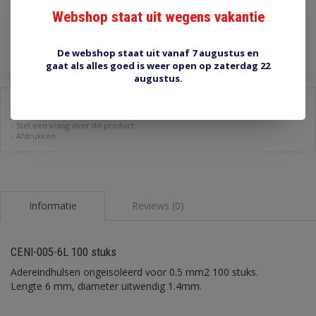
Webshop staat uit wegens vakantie
Toevoegen aan winkelwagen
De webshop staat uit vanaf 7 augustus en
gaat als alles goed is weer open op zaterdag 22
augustus.
Delen:
-
Stel een vraag over dit product
-
Afdrukken
Informatie
Reviews (0)
CENI-005-6L 100 stuks
Adereindhulsen ongeisoleerd voor 0.5 mm2 100 stuks.
Lengte 6 mm, diameter uitwendig 1.4mm.