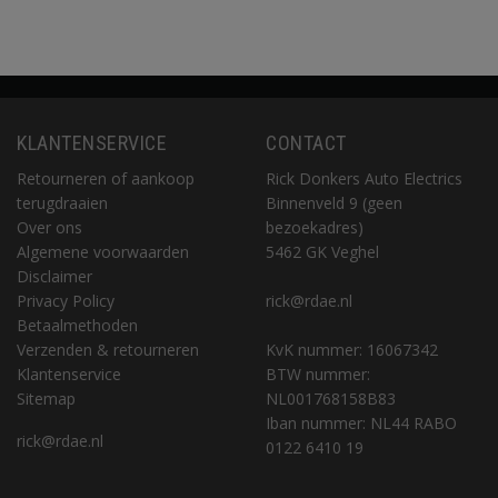
KLANTENSERVICE
CONTACT
Retourneren of aankoop
Rick Donkers Auto Electrics
terugdraaien
Binnenveld 9 (geen
Over ons
bezoekadres)
Algemene voorwaarden
5462 GK Veghel
Disclaimer
Privacy Policy
rick@rdae.nl
Betaalmethoden
Verzenden & retourneren
KvK nummer: 16067342
Klantenservice
BTW nummer:
Sitemap
NL001768158B83
Iban nummer: NL44 RABO
rick@rdae.nl
0122 6410 19