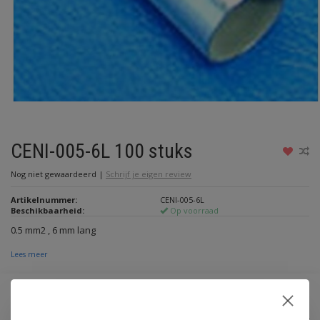
CENI-005-6L 100 stuks
Nog niet gewaardeerd
|
Schrijf je eigen review
Artikelnummer:
CENI-005-6L
Beschikbaarheid:
Op voorraad
0.5 mm2 , 6 mm lang
Lees meer
€3,25
Incl. btw