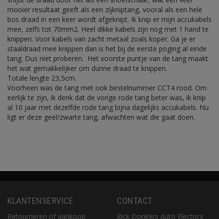
mooier resultaat geeft als een zijkniptang, vooral als een hele
bos draad in een keer wordt afgeknipt. Ik knip er mijn accukabels
mee, zelfs tot 70mm2. Heel dikke kabels zijn nog met 1 hand te
knippen. Voor kabels van zacht metaal zoals koper. Ga je er
staaldraad mee knippen dan is het bij de eerste poging al einde
tang. Dus niet proberen. Het voorste puntje van de tang maakt
het wat gemakkelijker om dunne draad te knippen.
Totale lengte 23,5cm.
Voorheen was de tang met ook bestelnummer CCT4 rood. Om
eerlijk te zijn, ik denk dat de vorige rode tang beter was, ik knip
al 10 jaar met dezelfde rode tang bijna dagelijks accukabels. Nu
ligt er deze geel/zwarte tang, afwachten wat die gaat doen.
KLANTENSERVICE
CONTACT
Retourneren of aankoop
Rick Donkers Auto Electrics