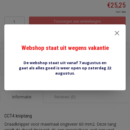
€25,25
Incl. btw
Toevoegen aan winkelwagen
Webshop staat uit wegens vakantie
Delen:
De webshop staat uit vanaf 7 augustus en
-
Stel een vraag over dit product
gaat als alles goed is weer open op zaterdag 22
-
Afdrukken
augustus.
Informatie
Reviews (0)
CCT4 kniptang
Draadknipper voor maximaal ongeveer 60 mm2. Deze tang
snijdt de draad door net als een snoeischaar, wat een veel