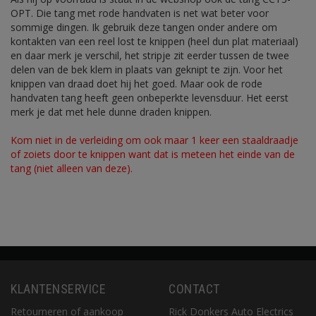
OPT. Die tang met rode handvaten is net wat beter voor
sommige dingen. Ik gebruik deze tangen onder andere om
kontakten van een reel lost te knippen (heel dun plat materiaal)
en daar merk je verschil, het stripje zit eerder tussen de twee
delen van de bek klem in plaats van geknipt te zijn. Voor het
knippen van draad doet hij het goed. Maar ook de rode
handvaten tang heeft geen onbeperkte levensduur. Het eerst
merk je dat met hele dunne draden knippen.
Kom niet in de verleiding om ook maar 1 keer een staaldraadje
of zoiets door te knippen want dat is meteen het einde van de
tang (niet alleen van deze).
KLANTENSERVICE
CONTACT
Retourneren of aankoop
Rick Donkers Auto Electrics