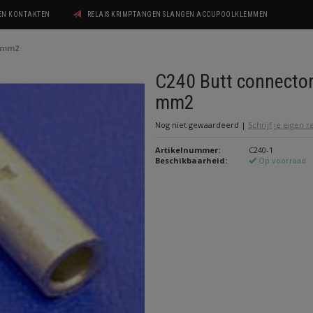
GEN KONTAKTEN
RELAIS KRIMPTANGEN SLANGEN ACCUPOOLKLEMMEN
0 mm2
C240 Butt connecto
mm2
Nog niet gewaardeerd
|
Schrijf je eigen 
Artikelnummer:
C240-1
Beschikbaarheid:
Op voorraad