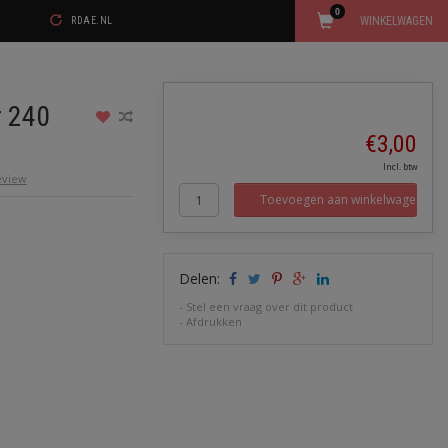
0
WINKELWAGEN
RDAE.NL
r 240
€3,00
Incl. btw
review
Toevoegen aan winkelwagen
Delen:
-
Stel een vraag over dit product
-
Afdrukken