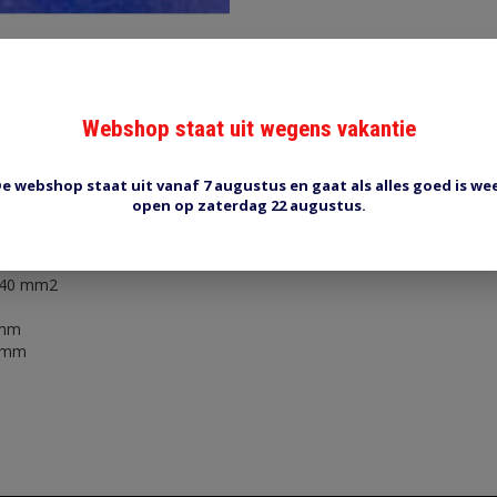
Webshop staat uit wegens vakantie
Reviews (0)
Tags (0)
e webshop staat uit vanaf 7 augustus en gaat als alles goed is we
open op zaterdag 22 augustus.
or 240 mm2
eerd.
240 mm2
 mm
7 mm