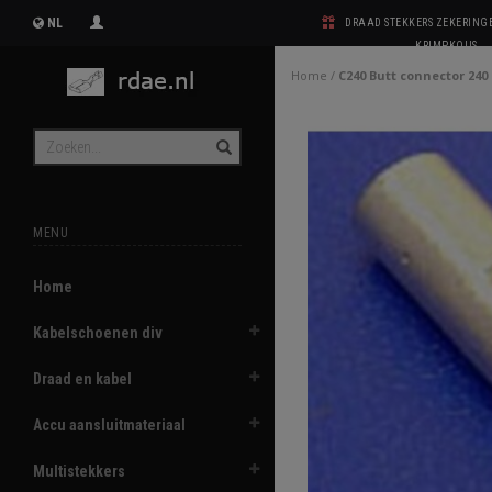
NL
DRAAD STEKKERS ZEKERIN
KRIMPKOUS
Home
/
C240 Butt connector 24
MENU
Home
Kabelschoenen div
Draad en kabel
Accu aansluitmateriaal
Multistekkers