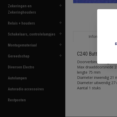
Zekeringen en
Zekeringhouders
Relais + houders
Schakelaars, controlelampjes
Informatie
D
Montagemateriaal
C240 Butt connect
Gereedschap
Doorverbinder ongeisol
Max draaddoorsnede 
Diversen Electro
lengte 75 mm
Diameter inwendig 21
Autolampen
Diameter uitwendig 2
Aantal 1 stuks
Autoradio accessoires
Restposten