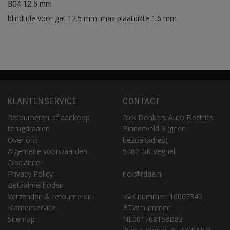
BG4 12.5 mm
blindtule voor gat 12.5 mm. max plaatdikte 1.6 mm.
KLANTENSERVICE
CONTACT
Retourneren of aankoop
Rick Donkers Auto Electrics
terugdraaien
Binnenveld 9 (geen
Over ons
bezoekadres)
Algemene voorwaarden
5462 GK Veghel
Disclaimer
Privacy Policy
rick@rdae.nl
Betaalmethoden
Verzenden & retourneren
KvK nummer: 16067342
Klantenservice
BTW nummer:
Sitemap
NL001768158B83