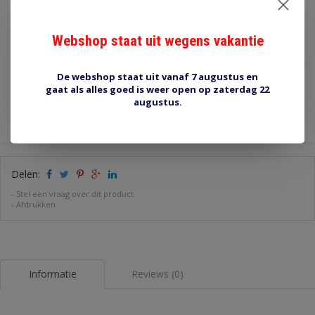
Maak een keuze:
*
Webshop staat uit wegens vakantie
€1,90
Incl. btw
De webshop staat uit vanaf 7 augustus en
gaat als alles goed is weer open op zaterdag 22
Toevoegen aan winkelwagen
augustus.
Delen:
-
Stel een vraag over dit product
-
Afdrukken
Informatie
Reviews (0)