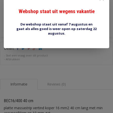
€15,00
Webshop staat uit wegens vakantie
Incl. btw
Toevoegen aan winkelwagen
De webshop staat uit vanaf 7 augustus en
gaat als alles goed is weer open op zaterdag 22
augustus.
Delen:
-
Stel een vraag over dit product
-
Afdrukken
Informatie
Reviews (0)
BEC16/400 40 cm
platte massastrip vertind koper 16 mm2 40 cm lang met min
accupoolklem en 10 mm gat