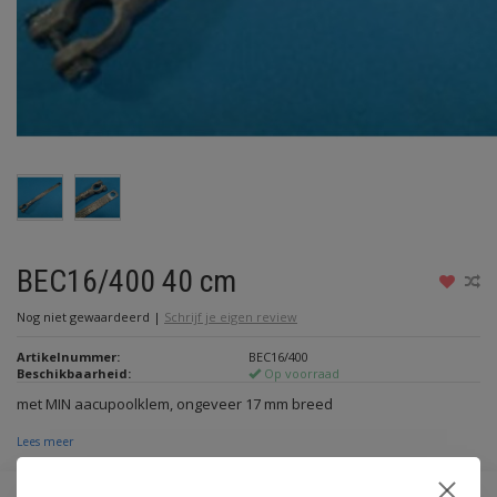
BEC16/400 40 cm
Nog niet gewaardeerd
|
Schrijf je eigen review
Artikelnummer:
BEC16/400
Beschikbaarheid:
Op voorraad
met MIN aacupoolklem, ongeveer 17 mm breed
Lees meer