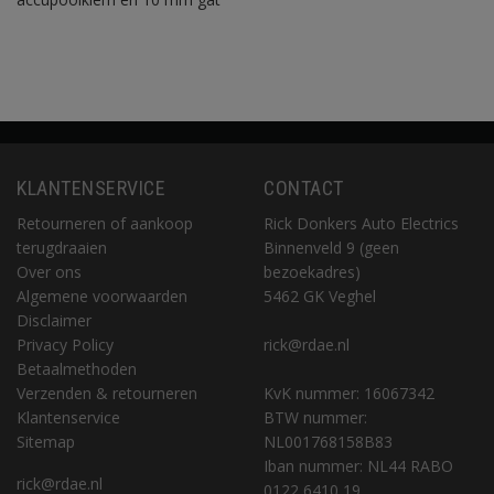
KLANTENSERVICE
CONTACT
Retourneren of aankoop
Rick Donkers Auto Electrics
terugdraaien
Binnenveld 9 (geen
Over ons
bezoekadres)
Algemene voorwaarden
5462 GK Veghel
Disclaimer
Privacy Policy
rick@rdae.nl
Betaalmethoden
Verzenden & retourneren
KvK nummer: 16067342
Klantenservice
BTW nummer:
Sitemap
NL001768158B83
Iban nummer: NL44 RABO
rick@rdae.nl
0122 6410 19