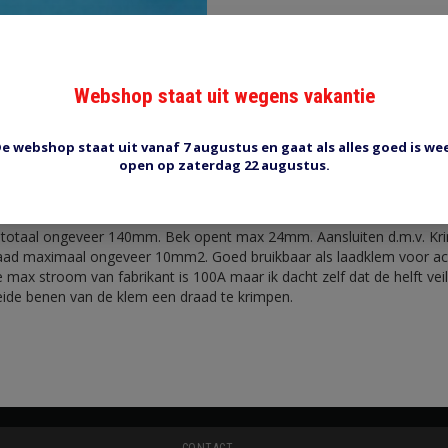
Webshop staat uit wegens vakantie
Reviews (0)
Tags (0)
e webshop staat uit vanaf 7 augustus en gaat als alles goed is we
open op zaterdag 22 augustus.
 rood 140mm
 totaal ongeveer 140mm. Bek opent max 24mm. Aansluiten d.m.v. Kr
aad maximaal ongeveer 10mm2. Goed bruikbaar als laadklem voor ac
max stroom van fabrikant is 100A maar ik dacht zelf dat de helft veili
ide benen van de klem een draad te krimpen.
CONTACT