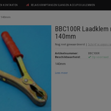
GEN KONTAKTEN
RELAIS KRIMPTANGEN SLANGEN ACCUPOOLKLEMMEN
d 140mm
BBC100R Laadklem 
140mm
Nog niet gewaardeerd
|
Schrijf je eigen 
Artikelnummer:
BBC100R
Beschikbaarheid:
Op voorraad
140mm
Lees meer