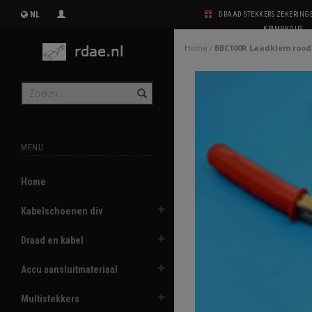
NL
DRAAD STEKKERS ZEKERIN
KRIMPKOUS
Home
/
BBC100R Laadklem roo
MENU
Home
Kabelschoenen div
Draad en kabel
Accu aansluitmateriaal
Multistekkers