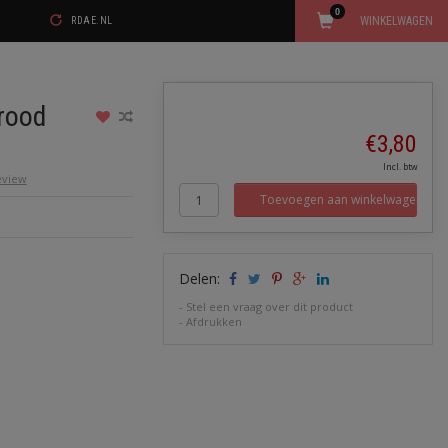
0
WINKELWAGEN
RDAE.NL
rood
€3,80
Incl. btw
review
Toevoegen aan winkelwagen
Delen:
-
Stel een vraag over dit product
-
Afdrukken