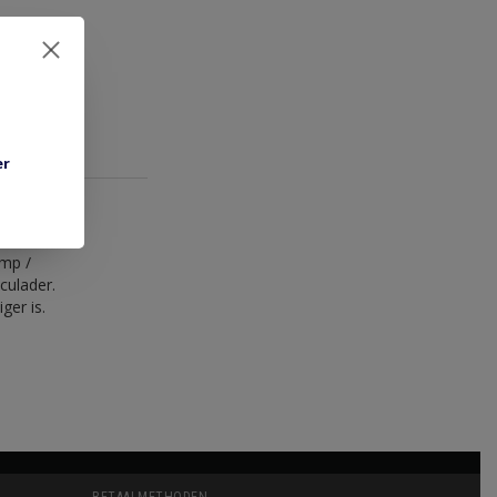
er
imp /
culader.
ger is.
BETAALMETHODEN