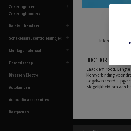
Zekeringen en
Zekeringhouders
Relais + houders
Schakelaars, controlelampjes
Informatie
D
Montagemateriaal
BBC100R Laadklem
Gereedschap
Laadklem rood. Lengte
klemverbinding voor dr
Diversen Electro
Gegalvaniseerd. Opgave 
Mogelijkheid om aan be
Autolampen
Autoradio accessoires
Restposten
OVER ONS