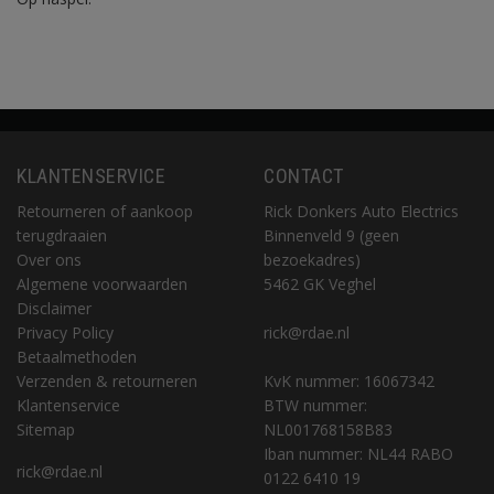
KLANTENSERVICE
CONTACT
Retourneren of aankoop
Rick Donkers Auto Electrics
terugdraaien
Binnenveld 9 (geen
Over ons
bezoekadres)
Algemene voorwaarden
5462 GK Veghel
Disclaimer
Privacy Policy
rick@rdae.nl
Betaalmethoden
Verzenden & retourneren
KvK nummer: 16067342
Klantenservice
BTW nummer:
Sitemap
NL001768158B83
Iban nummer: NL44 RABO
rick@rdae.nl
0122 6410 19