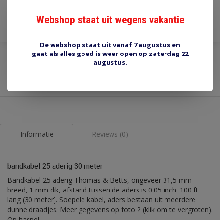
Toevoegen aan winkelwagen
Webshop staat uit wegens vakantie
De webshop staat uit vanaf 7 augustus en
gaat als alles goed is weer open op zaterdag 22
augustus.
Delen:
-
Stel een vraag over dit product
-
Afdrukken
Informatie
Reviews (0)
bandkabel 25 aderig 30 meter
Bandkabel 25 aderig Thomas & Betts, ongeveer 31,5 mm
breed, 1 mm dik, afstand tussen de aders is 0.05 inch. 100 ft
lang (30 meter). Soepele kabel, aders bestaan uit meerdere
dunne draadjes. Meer gegevens op foto 2 (klik om te vergroten).
Op haspel.