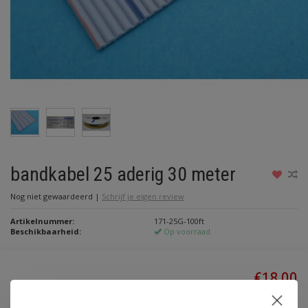
bandkabel 25 aderig 30 meter
Nog niet gewaardeerd
|
Schrijf je eigen review
Artikelnummer:
171-25G-100ft
Beschikbaarheid:
Op voorraad
€18,00
Incl. btw