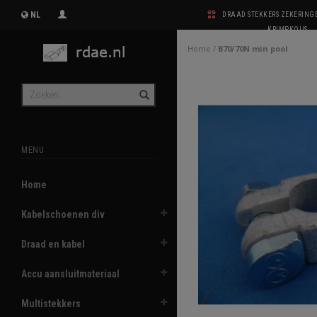
NL
DRAAD STEKKERS ZEKERIN
KRIMPKOUS
Home
/
B70/70N min pool
MENU
Home
Kabelschoenen div
Draad en kabel
Accu aansluitmateriaal
Multistekkers