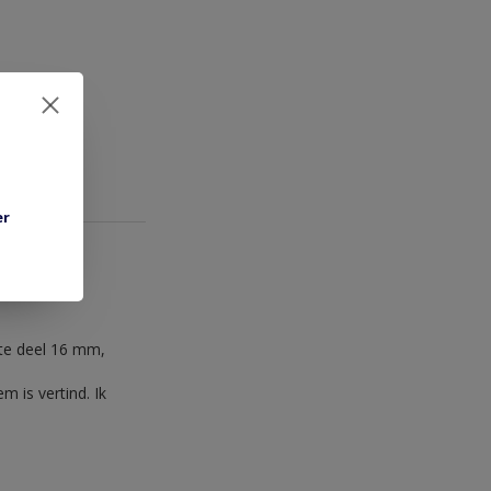
er
te deel 16 mm,
m is vertind. Ik