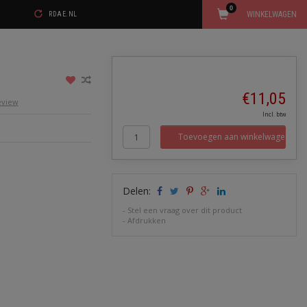
0
WINKELWAGEN
RDAE.NL
€11,05
review
Incl. btw
Toevoegen aan winkelwagen
Delen:
-
Stel een vraag over dit product
-
Afdrukken