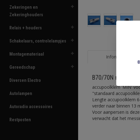
Zekeringen en
Zekeringhouders
Relais + houders
Schakelaars, controlelampjes
Montagemateriaal
Informatie
D
Gereedschap
B70/70N min pool
Diversen Electro
accupoolklem 'MIN' vo
"standaard accupoolkle
Autolampen
Lengte accupoolklem 6
verder naar binnen 13
Autoradio accessoires
Voor aanpersen is deze k
verwacht dat het messin
Restposten