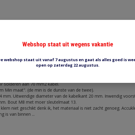
Webshop staat uit wegens vakantie
Reviews (0)
Tags (0)
e webshop staat uit vanaf 7 augustus en gaat als alles goed is we
open op zaterdag 22 augustus.
or solderen aan 70 mm2 kabel.
m Min maat". (de min is de dunste van de twee).
4 mm. Uitwendige diameter van de kabelkant 20 mm. Inwendig voors
 mm. Bout M8 met moer sleutelmaat 13.
lem niet geschikt denk ik, het materiaal is niet zacht genoeg. Accukle
g is van binnen ...