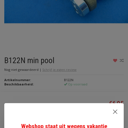
B122N min pool
Nog niet gewaardeerd
|
Schrijf je eigen review
Artikelnummer:
B122N
Beschikbaarheid:
Op voorraad
€6,05
Incl. btw
Toevoegen aan winkelwagen
Webshop staat uit wegens vakantie