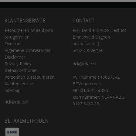
KLANTENSERVICE
CONTACT
Retourneren of aankoop
Rick Donkers Auto Electrics
terugdraaien
Binnenveld 9 (geen
Over ons
bezoekadres)
Algemene voorwaarden
5462 GK Veghel
Disclaimer
Privacy Policy
rick@rdae.nl
Betaalmethoden
Verzenden & retourneren
KvK nummer: 16067342
Klantenservice
BTW nummer:
Sitemap
NL001768158B83
Iban nummer: NL44 RABO
rick@rdae.nl
0122 6410 19
BETAALMETHODEN