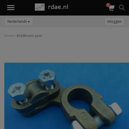
0
Toggle
navigation
Nederlands
Inloggen
Home
/
B122N min pool