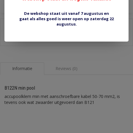
De webshop staat uit vanaf 7 augustus en
gaat als alles goed is weer open op zaterdag 22
augustus.
Delen:
-
Stel een vraag over dit product
-
Afdrukken
Informatie
Reviews (0)
B122N min pool
accupoolklem min met aanschroefbare kabel 50-70 mm2, is
tevens ook wat zwaarder uitgevoerd dan B121