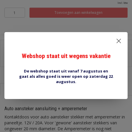
Incl. btw
Toevoegen aan winkelwagen
Delen:
Webshop staat uit wegens vakantie
-
Stel een vraag over dit product
-
Afdrukken
De webshop staat uit vanaf 7 augustus en
gaat als alles goed is weer open op zaterdag 22
augustus.
Informatie
Reviews (0)
Auto aansteker aansluiting + amperemeter
Kontaktdoos voor auto aansteker stekker met amperemeter in
paneeltje. 12V / 20A. Voor 'gewone' aansteker stekkers van
ongeveer 20 mm diameter. De Amperemeter is nog niet