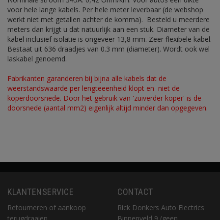
voor hele lange kabels. Per hele meter leverbaar (de webshop
werkt niet met getallen achter de komma). Besteld u meerdere
meters dan krijgt u dat natuurlijk aan een stuk. Diameter van de
kabel inclusief isolatie is ongeveer 13,8 mm. Zeer flexibele kabel.
Bestaat uit 636 draadjes van 0.3 mm (diameter). Wordt ook wel
laskabel genoemd.
Fabrikanten garanderen bij bijna alle kabels dat de
weerstandswaarde per lengteeenheid klopt en niet de
koperdoorsnede. Door het gebruik van 'zuiverder koper' is de
doorsnede (aantal mm2) eigenlijk altijd minder dan opgegeven.
KLANTENSERVICE
CONTACT
Retourneren of aankoop
Rick Donkers Auto Electrics
terugdraaien
Binnenveld 9 (geen