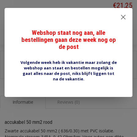
€21,25
Incl. btw
Toevoegen aan winkelwagen
Webshop staat nog aan, alle
bestellingen gaan deze week nog op
de post
Delen:
Volgende week heb ik vakantie maar zolang de
-
Stel een vraag over dit product
webshop aan staat en bestellen mogelijk is
-
Afdrukken
gaat alles naar de post, niks blijft liggen tot
na de vakantie.
Informatie
Reviews (0)
accukabel 50 mm2 rood
Zwarte accukabel 50 mm2 ( 636/0.30) met PVC isolatie.
Nominale stroom 345A. 0,42 Ohm/km. Voor autos een dikte