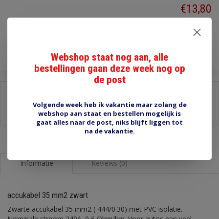
€13,80
Incl. btw
Toevoegen aan winkelwagen
Webshop staat nog aan, alle
bestellingen gaan deze week nog op
de post
Delen:
Volgende week heb ik vakantie maar zolang de
-
Stel een vraag over dit product
webshop aan staat en bestellen mogelijk is
-
Afdrukken
gaat alles naar de post, niks blijft liggen tot
na de vakantie.
Informatie
Reviews (0)
accukabel 35 mm2 zwart
Zwarte accukabel 35 mm2 ( 444/0.30) met PVC isolatie.
Nominale stroom 240A. 0,6 Ohm/km. Voor autos een veel