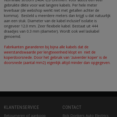
gebruikte dikte voor wat langere kabels. Per hele meter
leverbaar (de webshop werkt niet met getallen achter de
komma). Besteld u meerdere meters dan krijgt u dat natuurlijk
aan een stuk. Diameter van de kabel inclusief isolatie is
ongeveer 12.0 mm. Zeer flexibele kabel. Bestaat uit 444
draadjes van 0.3 mm (diameter). Wordt ook wel laskabel
genoemd.
Fabrikanten garanderen bij bijna alle kabels dat de
weerstandswaarde per lengteeenheid klopt en niet de
koperdoorsnede. Door het gebruik van 'zuiverder koper' is de
doorsnede (aantal mm2) eigenlijk altijd minder dan opgegeven.
KLANTENSERVICE
CONTACT
Retourneren of aankoop
Rick Donkers Auto Electrics