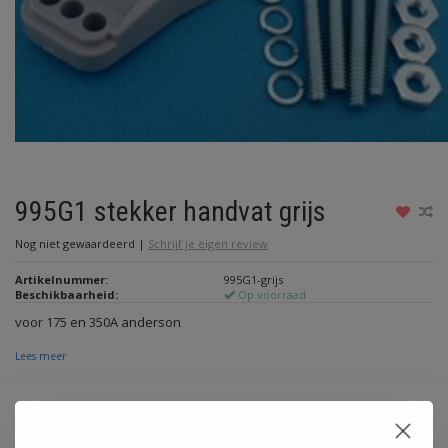
995G1 stekker handvat grijs
Nog niet gewaardeerd
|
Schrijf je eigen review
Artikelnummer:
995G1-grijs
Beschikbaarheid:
Op voorraad
voor 175 en 350A anderson
Lees meer
€12,70
Incl. btw