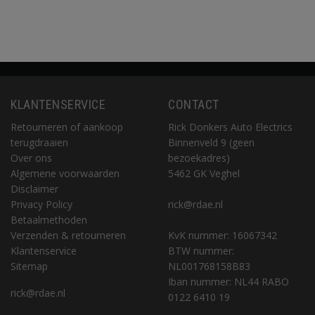
KLANTENSERVICE
CONTACT
Retourneren of aankoop
Rick Donkers Auto Electrics
terugdraaien
Binnenveld 9 (geen
Over ons
bezoekadres)
Algemene voorwaarden
5462 GK Veghel
Disclaimer
Privacy Policy
rick@rdae.nl
Betaalmethoden
Verzenden & retourneren
KvK nummer: 16067342
Klantenservice
BTW nummer:
Sitemap
NL001768158B83
Iban nummer: NL44 RABO
rick@rdae.nl
0122 6410 19