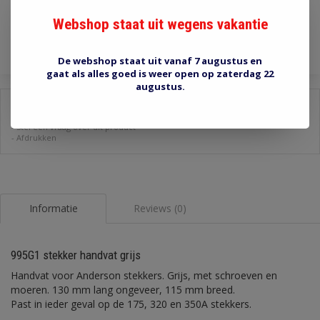
Webshop staat uit wegens vakantie
Toevoegen aan winkelwagen
De webshop staat uit vanaf 7 augustus en
gaat als alles goed is weer open op zaterdag 22
augustus.
Delen:
-
Stel een vraag over dit product
-
Afdrukken
Informatie
Reviews (0)
995G1 stekker handvat grijs
Handvat voor Anderson stekkers. Grijs, met schroeven en
moeren. 130 mm lang ongeveer, 115 mm breed.
Past in ieder geval op de 175, 320 en 350A stekkers.