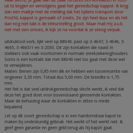
uit te krijgen en vervolgens gaat het gereedschap kappot. Ik krijg
dan een mailtje met de melding dat het tijdens transport door
PostNL kappot is gemaakt of zoiets. Ze zijn heel duur en als het
dan nog niet lukt is de teleurstelling groot. Maar mail mij a.u.b.
niet met een smoes, ik kijk ze na voordat ik ze stevig verpak.
uitdruktool vork, lijkt veel op 88040. past op 3-4647, 3-4646, 3-
4665, 3-4665/1 en 3-2050. Dit zijn kontakten die naast in
stekkers ook vaak voorkomen in normale steekzekeringhouders.
Soms is een kontakt dat met 88040 niet los gaat met deze wel
te verwijderen.
Maten: Benen zijn 0,85 mm dik en hebben een tussenruimte van
ongeveer 3,30 mm. Totaal dus 5,00 mm. De breedte is 1,75
mm.
Het feit is dat veel uitdrukgereedschap slecht werkt, ik vind dat
deze het goed doet voor bovenstaand genoemde kontakten.
Maar de behuizing waar de kontakten in zitten is mede
bepalend.
Let op dit soort gereedschap is in een handomdraai kapot te
maken bij ondeskundig gebruik. Het werkt of het werkt niet. Ik
geef geen garantie en geen geld terug als hij kapot gaat.