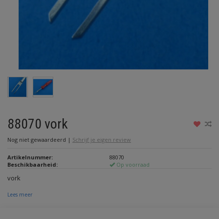
88070 vork
Nog niet gewaardeerd
|
Schrijf je eigen review
Artikelnummer:
88070
Beschikbaarheid:
Op voorraad
vork
Lees meer