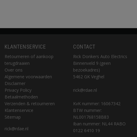
KLANTENSERVICE
CONTACT
Retourneren of aankoop
Rick Donkers Auto Electrics
terugdraaien
Binnenveld 9 (geen
Over ons
bezoekadres)
Algemene voorwaarden
5462 GK Veghel
Disclaimer
Privacy Policy
rick@rdae.nl
Betaalmethoden
Verzenden & retourneren
KvK nummer: 16067342
Klantenservice
BTW nummer:
Sitemap
NL001768158B83
Iban nummer: NL44 RABO
rick@rdae.nl
0122 6410 19