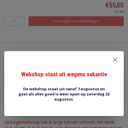
€55,00
Incl. btw
Toevoegen aan winkelwagen
Delen:
-
Stel een vraag over dit product
-
Afdrukken
Webshop staat uit wegens vakantie
De webshop staat uit vanaf 7 augustus en
gaat als alles goed is weer open op zaterdag 22
Informatie
Reviews (0)
augustus.
88070 vork
Uitdukgereedschap heb ik lange tijd niet verkocht. Het werkt
vaak slecht, je gaat dan de zaak forceren om kontakten er toch