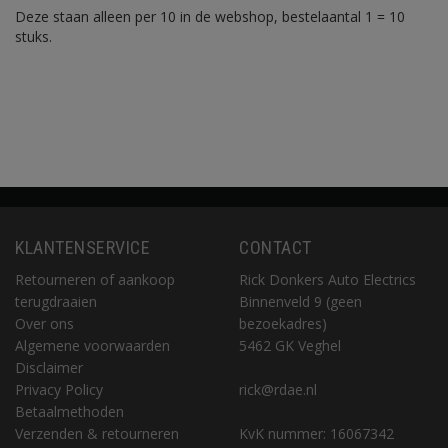
Deze staan alleen per 10 in de webshop, bestelaantal 1 = 10
stuks.
KLANTENSERVICE
CONTACT
Retourneren of aankoop
Rick Donkers Auto Electrics
terugdraaien
Binnenveld 9 (geen
Over ons
bezoekadres)
Algemene voorwaarden
5462 GK Veghel
Disclaimer
Privacy Policy
rick@rdae.nl
Betaalmethoden
Verzenden & retourneren
KvK nummer: 16067342