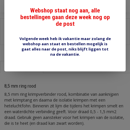
Webshop staat nog aan, alle
bestellingen gaan deze week nog op
de post
Delen:
-
Stel een vraag over dit product
Volgende week heb ik vakantie maar zolang de
-
Afdrukken
webshop aan staat en bestellen mogelijk is
gaat alles naar de post, niks blijft liggen tot
na de vakantie.
Informatie
Reviews (0)
8,5 mm ring rood
8,5 mm ring krimpverbinder rood, kombinatie van aanknijpen
met krimptang en daarna de isolatie krimpen met een
heteluchtfohn. Binnenin zit lijm die tijdens het krimpen smelt en
een waterdichte verbinding geeft. Voor draad 0,5 - 1,5 mm2
draad. Gebruik geen aansteker voor het krimpen van de isolatie,
die is te heet (en draad kan zwart worden).